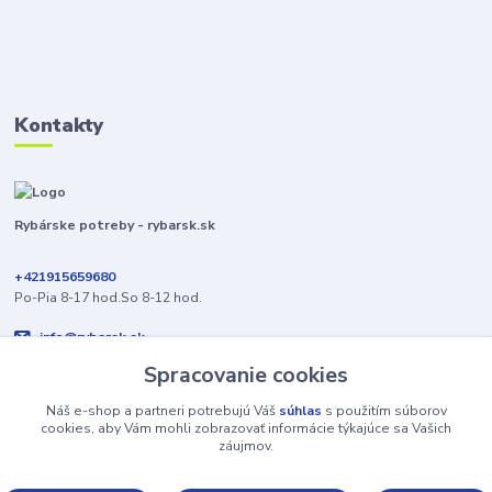
Kontakty
Rybárske potreby - rybarsk.sk
+421915659680
Po-Pia 8-17 hod.So 8-12 hod.
info@rybarsk.sk
Spracovanie cookies
Náš e-shop a partneri potrebujú Váš
súhlas
s použitím súborov
cookies, aby Vám mohli zobrazovať informácie týkajúce sa Vašich
záujmov.
Upravit sběr cookies.