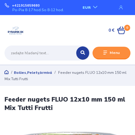
+421915659680
EUR
Po-Pia 8-17 hod.So 8-12 hod.
0
0 €
Menu
Boilies,Pelety,krmivá
Feeder nugets FLUO 12x10 mm 150 ml
Mix Tutti Frutti
Feeder nugets FLUO 12x10 mm 150 ml
Mix Tutti Frutti