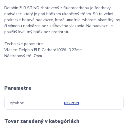
Delphin FLR STING zhotovený z fluorocarbonu je feedrový
nadväzec, ktorý je pod háčikom ukončený tŕňom. Sú to veľmi
praktické hotové nadväzce, ktoré umožnia rybárom okamžitý lov,
či výmenu nadväzca bez zdĺhavého viazania. Na nadväzci je
použitý kvalitný háčik bez protihrotu.
Technické parametre:
Vlasec: Delphin FLR Carbon/100%, 0.22mm
Nástrahový tŕň: 7mm
Parametre
Výrobca
DELPHIN
Tovar zaradený v kategóriách