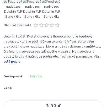
Ohodnotiť produkt
Delphin FLR STING zhotovený z fluorocarbonu je feedrový
nadväzec, ktorý je pod háčikom ukončený tŕňom. Sú to veľmi
praktické hotové nadväzce, ktoré umožnia rybárom okamžitý lov,
či výmenu nadväzca bez zdĺhavého viazania. Na nadväzci je
použitý kvalitný háčik bez protihrotu. Technické parametre: Vla...
celý popis
Dostupnosť
Skladom
Cena:
3,32 €