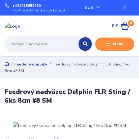
+421915659680
EUR
Po-Pia 8-17 hod.So 8-12 hod.
0
0 €
Menu
Feeder a doplnky
Feedrový nadväzec Delphin FLR Sting / 6ks
8cm #8 SM
Feedrový nadväzec Delphin FLR Sting /
6ks 8cm #8 SM