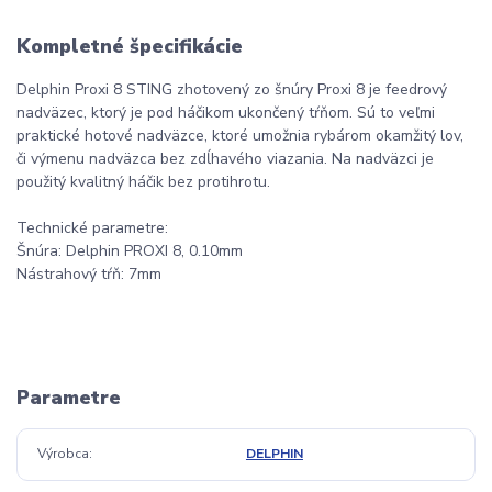
Kompletné špecifikácie
Delphin Proxi 8 STING zhotovený zo šnúry Proxi 8 je feedrový
nadväzec, ktorý je pod háčikom ukončený tŕňom. Sú to veľmi
praktické hotové nadväzce, ktoré umožnia rybárom okamžitý lov,
či výmenu nadväzca bez zdĺhavého viazania. Na nadväzci je
použitý kvalitný háčik bez protihrotu.
Technické parametre:
Šnúra: Delphin PROXI 8, 0.10mm
Nástrahový tŕň: 7mm
Parametre
Výrobca
DELPHIN