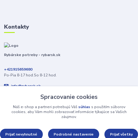
Kontakty
Rybárske potreby - rybarsk.sk
+421915659680
Po-Pia 8-17 hod.So 8-12 hod.
info@rybarsk.sk
Spracovanie cookies
Náš e-shop a partneri potrebujú Váš
súhlas
s použitím súborov
cookies, aby Vám mohli zobrazovať informácie týkajúce sa Vašich
záujmov.
Upravit sběr cookies.
Prijať nevyhnutné
Podrobné nastavenie
Prijať všetky