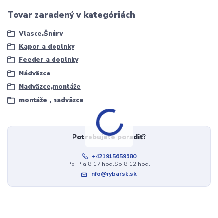
Tovar zaradený v kategóriách
Vlasce,Šnúry
Kapor a doplnky
Feeder a doplnky
Nádväzce
Nadväzce,montáže
montáže , nadväzce
Potrebujete poradiť?
+421915659680
Po-Pia 8-17 hod.So 8-12 hod.
info@rybarsk.sk