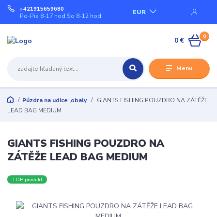
+421915659680
EUR
Po-Pia 8-17 hod.So 8-12 hod.
0
0 €
Menu
Púzdra na udice ,obaly
GIANTS FISHING POUZDRO NA ZÁTĚŽE
LEAD BAG MEDIUM
GIANTS FISHING POUZDRO NA
ZÁTĚŽE LEAD BAG MEDIUM
TOP produkt