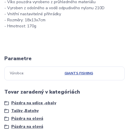
- Víko pouzdra vyrobeno z průhledného materiálu
- Vyroben z odolného a vodě odpudivého nylonu 210D
- Vnitřní nastavitelné přihrádky
- Rozměry: 18x13x7cm
- Hmotnost: 170g
Parametre
Výrobca
GIANTS FISHING
Tovar zaradený v kategóriách
Púzdra na udice ,obaly
Tašky ,Batohy
Púzdra na olová
Púzdra na olová