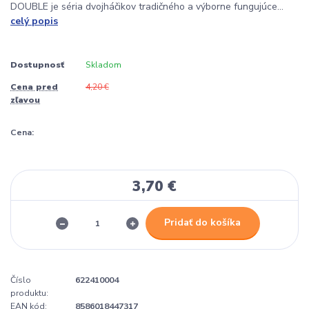
DOUBLE je séria dvojháčikov tradičného a výborne fungujúce...
celý popis
Dostupnosť
Skladom
Cena pred
4,20 €
zľavou
Cena:
3,70 €
Pridať do košíka
Číslo
622410004
produktu:
EAN kód:
8586018447317