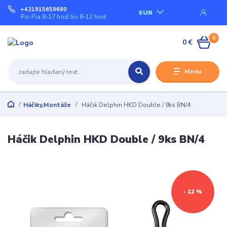
+421915659680
EUR
Po-Pia 8-17 hod.So 8-12 hod.
0
0 €
Menu
Háčiky,Montáže
Háčik Delphin HKD Double / 9ks BN/4
Háčik Delphin HKD Double / 9ks BN/4
- 12 %