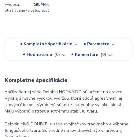
Výrobca:
DELPHIN
Strážiť cenu / dostupnosť
Kompletné špecifikácie
Parametre
Hodnotenie
0
Komentáre
0
Kompletné špecifikácie
Háčiky čiernej série Delphin HOOKAIDO sú určené na dravce.
Vynikajú hlavne vysokou výdržou, ktorá odolá agresívnym, aj
silovým útokom. Vyrobené sú len z materiálov vysokej akosti.
Majú výbornú ostrosť a extrémnu stabilitu tvaru.
Delphin HKD DOUBLE je séria dvojháčikov tradičného a výborne
fungujúceho tvaru. Sú vhodné na lov dravých rýb s mŕtvou aj
živou rybkou.