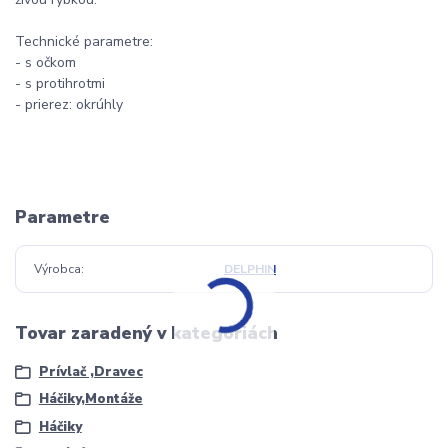
Technické parametre:
- s očkom
- s protihrotmi
- prierez: okrúhly
Parametre
Výrobca
DELPHIN
Tovar zaradený v kategóriách
Prívlač ,Dravec
Háčiky,Montáže
Háčiky