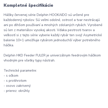
Kompletné špecifikácie
Háčiky červenej série Delphin HOOKAIDO sú určené pre
každodenný rybolov. Sú veľmi odolné, ostrosť a tvar nestrácajú
ani po dlhšom používaní a mnohých zdolaných rybách. Vyrobené
sú len z materiálov vysokej akosti. Vďaka pestrosti tvarov a
veľkostí si z tejto série vyberie každý rybár ten svoj! Asymetrické
balenie 10+1 umožňuje rybárom jednoduchší výber potrebného
háčika.
Delphin HKD Feeder FULER je univerzálnym feedrovým háčikom
vhodným pre všetky typy nástrah.
Technické parametre:
- s očkom
- s protihrotom
- osovo zakrivený
- prierez: okrúhly