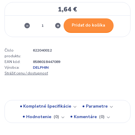
1,64 €
Pridať do košíka
Číslo
622040012
produktu:
EAN kód:
8586018447089
Výrobca:
DELPHIN
Strážiť cenu / dostupnosť
Kompletné špecifikácie
Parametre
Hodnotenie
0
Komentáre
0