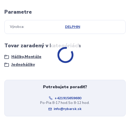
Parametre
Výrobca
DELPHIN
Tovar zaradený v kategóriách
Háčiky,Montáže
Jednoháčiky
Potrebujete poradiť?
+421915659680
Po-Pia 8-17 hod.So 8-12 hod.
info@rybarsk.sk