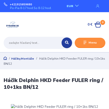
+421915659680
EUR
Po-Pia 8-17 hod.So 8-12 hod.
0
0 €
Menu
Háčiky,Montáže
Háčik Delphin HKD Feeder FULER ring / 10+1ks
BN/12
Háčik Delphin HKD Feeder FULER ring /
10+1ks BN/12