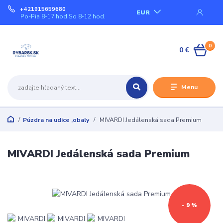
+421915659680
EUR
Po-Pia 8-17 hod.So 8-12 hod.
0
0 €
Menu
Púzdra na udice ,obaly
MIVARDI Jedálenská sada Premium
MIVARDI Jedálenská sada Premium
- 9 %