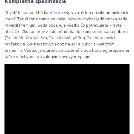
Kompletné špecifikácie
Chystáte sa na dlhú kaprársku výpravu, či len na víkend niekam k
vode? Tak či tak nesmie vo vašej výbave chýbať jedálenská sada
Mivardi Premium. Sada obsahuje všetko čo potrebujete - froté
uteráčik, 2ks tanierov z odolného plastu, kompletnú sada príboru
(2ks nožík, 2ks vidlička, 2ks kávová lyžička), 2ks nerezových
hrnčekov a 2ks nerezových dóz na soľ a cukor s kvalitným
tesnením. Všetko je starostlivo uložené v polstrovanej prepravnej
taške s úchytom a kvalitným kovovým zipsom.