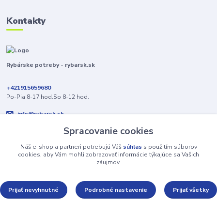
Kontakty
Rybárske potreby - rybarsk.sk
+421915659680
Po-Pia 8-17 hod.So 8-12 hod.
info@rybarsk.sk
Spracovanie cookies
Náš e-shop a partneri potrebujú Váš
súhlas
s použitím súborov
cookies, aby Vám mohli zobrazovať informácie týkajúce sa Vašich
záujmov.
Upravit sběr cookies.
Prijať nevyhnutné
Podrobné nastavenie
Prijať všetky
Vytvorené na
Eshop-rychlo.sk