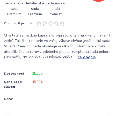
Ohodnotiť produkt
Chystáte sa na dlhú kaprársku výpravu, či len na víkend niekam k
vode? Tak či tak nesmie vo vašej výbave chýbať jedálenská sada
Mivardi Premium. Sada obsahuje všetko čo potrebujete - froté
uteráčik, 2ks tanierov z odolného plastu, kompletnú sada príboru
(2ks nožík, 2ks vidlička, 2ks kávová lyžička),...
celý popis
Dostupnosť
Skladom
Cena pred
45,90 €
zľavou
Cena: