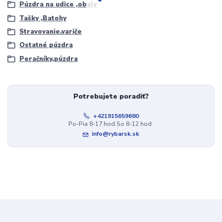
Púzdra na udice ,obaly
Tašky ,Batohy
Stravovanie.variče
Ostatné púzdra
Peračníky,púzdra
Potrebujete poradiť?
+421915659680
Po-Pia 8-17 hod.So 8-12 hod.
info@rybarsk.sk