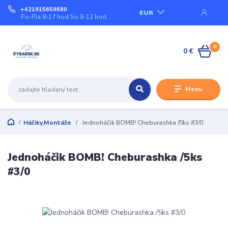
+421915659680
EUR
Po-Pia 8-17 hod.So 8-12 hod.
0
0 €
Menu
Háčiky,Montáže
Jednoháčik BOMB! Cheburashka /5ks #3/0
Jednoháčik BOMB! Cheburashka /5ks
#3/0