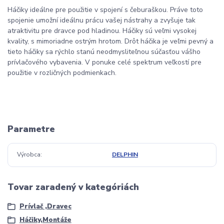
Háčiky ideálne pre použitie v spojení s čeburaškou. Práve toto
spojenie umožní ideálnu prácu vašej nástrahy a zvyšuje tak
atraktivitu pre dravce pod hladinou. Háčiky sú veľmi vysokej
kvality, s mimoriadne ostrým hrotom. Drôt háčika je veľmi pevný a
tieto háčiky sa rýchlo stanú neodmysliteľnou súčasťou vášho
prívlačového vybavenia. V ponuke celé spektrum veľkostí pre
použitie v rozličných podmienkach.
Parametre
Výrobca
DELPHIN
Tovar zaradený v kategóriách
Prívlač ,Dravec
Háčiky,Montáže