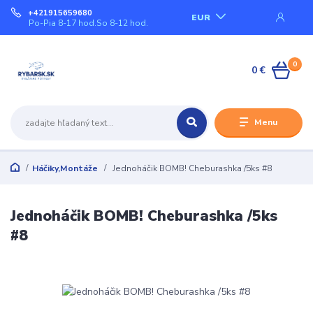
+421915659680
EUR
Po-Pia 8-17 hod.So 8-12 hod.
0
0 €
Menu
Háčiky,Montáže
Jednoháčik BOMB! Cheburashka /5ks #8
Jednoháčik BOMB! Cheburashka /5ks
#8