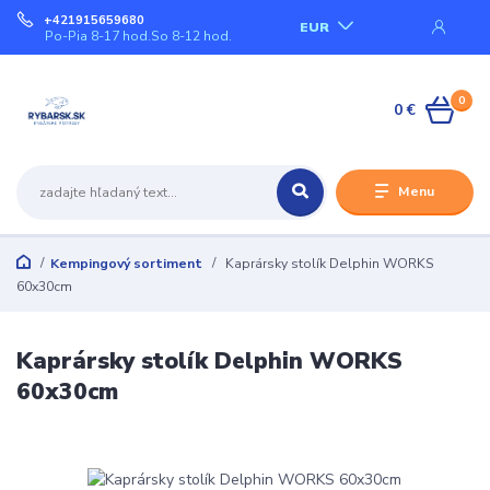
+421915659680
EUR
Po-Pia 8-17 hod.So 8-12 hod.
0
0 €
Menu
Kempingový sortiment
Kaprársky stolík Delphin WORKS
60x30cm
Kaprársky stolík Delphin WORKS
60x30cm