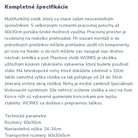
Kompletné špecifikácie
Multifunkčný stolík, ktorý sa stane vašim neoceniteľným
spoločníkom. S veľkorysými rozmermi pracovnej polochy až
60x30cm ponúka široké možnosti využitia. Pracovný priestor je
rozdelený na niekoľko priehradiek. Pri viazaní montáží si do
jednotlivých priečinkov môžete prehľadne uložiť ich komponenty,
pri love na feeder si do nich môžete zas nasypať viac druhov
nástrah, krmítka a pod. Plastový stolík WORKS je skrátka
užitočným kúskom rybárskeho vybavenia, ktorý budete používať
stále. Má teleskopické nohy, ktoré dokážete zdvihnúť o 10cm,
takže samotná výška stolíka sa tak pohybuje od 24 do 34cm
(meraný vrchný okraj stolíka). Nohy je možné zamknúť špeciálnym
blokovacím systémom, čiže nehrozí zrútenie stolíka a vecí na ňom.
Konce nôh sú vybavené gumenými koncovkami pre lepšiu
stabilitu. WORKS sa dodáva s prepravnou taškou.
Technické parametre:
Rozmery: 60x30cm
Nastaviteľná výška: 24-34cm
Transportné rozmery: 60x30x5cm