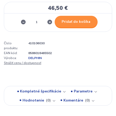
46,50 €
Pridať do košíka
Číslo
410106030
produktu:
EAN kód:
8586018465502
Výrobca:
DELPHIN
Strážiť cenu / dostupnosť
Kompletné špecifikácie
Parametre
Hodnotenie
0
Komentáre
0