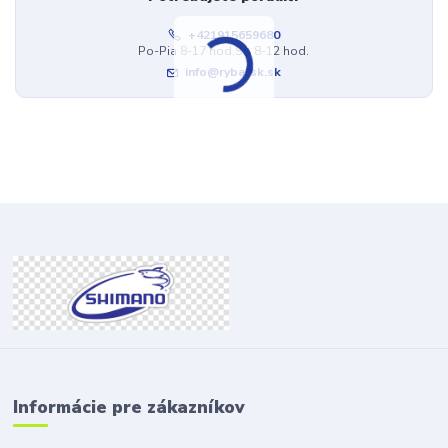
+421915659680
Po-Pia 8-17 hod.So 8-12 hod.
info@rybarsk.sk
Informácie pre zákazníkov