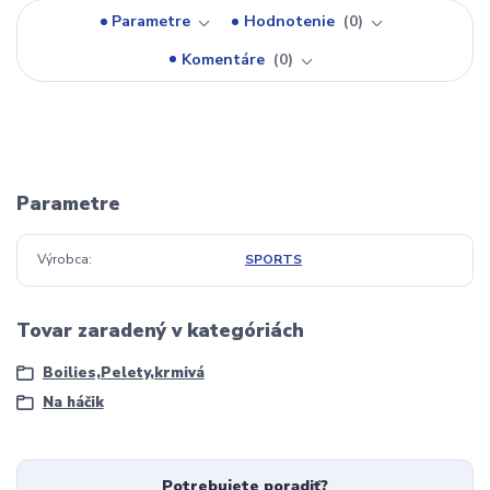
Parametre
Hodnotenie
0
Komentáre
0
Parametre
Výrobca
SPORTS
Tovar zaradený v kategóriách
Boilies,Pelety,krmivá
Na háčik
Potrebujete poradiť?