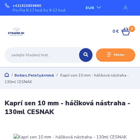
+421915659680
EUR
Po-Pia 8-17 hod.So 8-12 hod.
0
0 €
Menu
Boilies,Pelety,krmivá
Kaprí sen 10 mm - háčiková nástraha -
130ml CESNAK
Kaprí sen 10 mm - háčiková nástraha -
130ml CESNAK