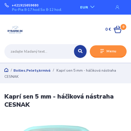
+421915659680
EUR
Po-Pia 8-17 hod.So 8-12 hod.
0
0 €
Menu
Boilies,Pelety,krmivá
Kaprí sen 5 mm - háčiková nástraha
CESNAK
Kaprí sen 5 mm - háčiková nástraha
CESNAK