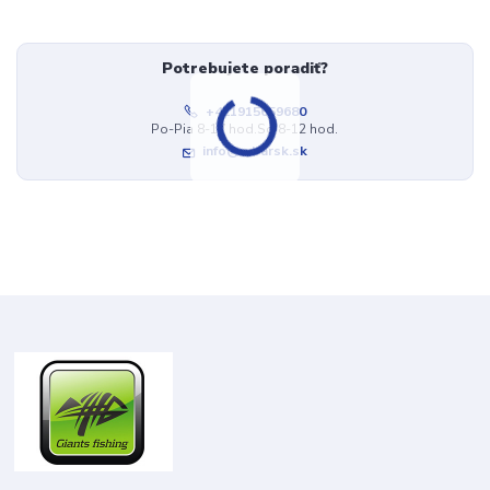
Potrebujete poradiť?
+421915659680
Po-Pia 8-17 hod.So 8-12 hod.
info@rybarsk.sk