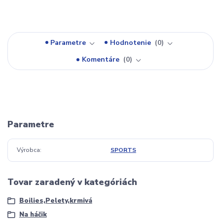
Parametre
Hodnotenie
0
Komentáre
0
Parametre
Výrobca
SPORTS
Tovar zaradený v kategóriách
Boilies,Pelety,krmivá
Na háčik