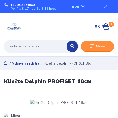
+421915659680
EUR
Po-Pia 8-17 hod.So 8-12 hod.
0
0 €
Menu
Vybavenie rybára
Kliešte Delphin PROFISET 18cm
Kliešte Delphin PROFISET 18cm