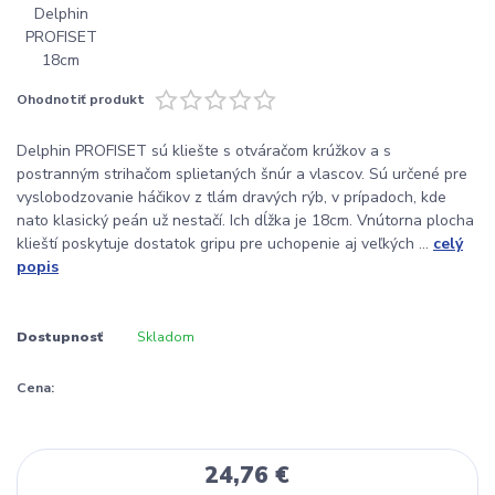
Ohodnotiť produkt
Delphin PROFISET sú kliešte s otváračom krúžkov a s
postranným strihačom splietaných šnúr a vlascov. Sú určené pre
vyslobodzovanie háčikov z tlám dravých rýb, v prípadoch, kde
nato klasický peán už nestačí. Ich dĺžka je 18cm. Vnútorna plocha
klieští poskytuje dostatok gripu pre uchopenie aj veľkých ...
celý
popis
Dostupnosť
Skladom
Cena:
24,76 €