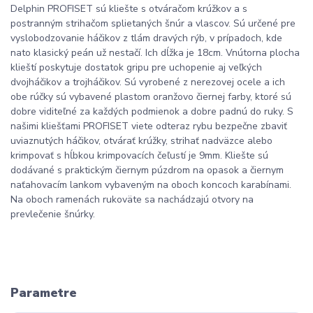
Delphin PROFISET sú kliešte s otváračom krúžkov a s
postranným strihačom splietaných šnúr a vlascov. Sú určené pre
vyslobodzovanie háčikov z tlám dravých rýb, v prípadoch, kde
nato klasický peán už nestačí. Ich dĺžka je 18cm. Vnútorna plocha
klieští poskytuje dostatok gripu pre uchopenie aj veľkých
dvojháčikov a trojháčikov. Sú vyrobené z nerezovej ocele a ich
obe rúčky sú vybavené plastom oranžovo čiernej farby, ktoré sú
dobre viditeľné za každých podmienok a dobre padnú do ruky. S
našimi kliešťami PROFISET viete odteraz rybu bezpečne zbaviť
uviaznutých háčikov, otvárať krúžky, strihať nadväzce alebo
krimpovať s hĺbkou krimpovacích čeľustí je 9mm. Kliešte sú
dodávané s praktickým čiernym púzdrom na opasok a čiernym
naťahovacím lankom vybaveným na oboch koncoch karabínami.
Na oboch ramenách rukoväte sa nachádzajú otvory na
prevlečenie šnúrky.
Parametre