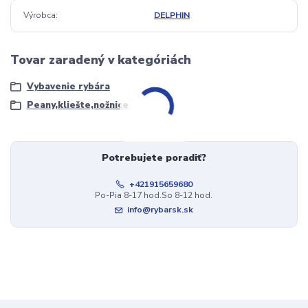
Výrobca
DELPHIN
Tovar zaradený v kategóriách
Vybavenie rybára
Peany,kliešte,nožnice
Potrebujete poradiť?
+421915659680
Po-Pia 8-17 hod.So 8-12 hod.
info@rybarsk.sk