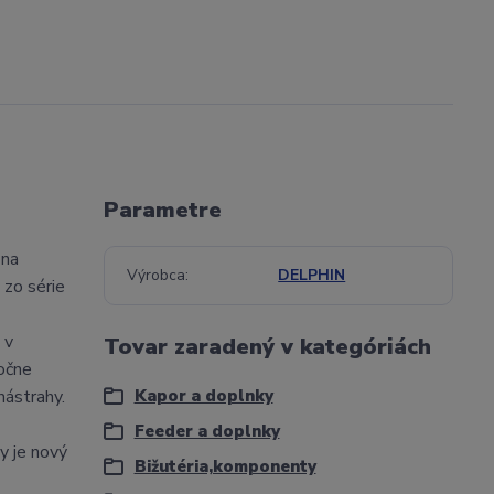
Parametre
 na
Výrobca
DELPHIN
 zo série
 v
Tovar zaradený v kategóriách
točne
nástrahy.
Kapor a doplnky
Feeder a doplnky
y je nový
Bižutéria,komponenty