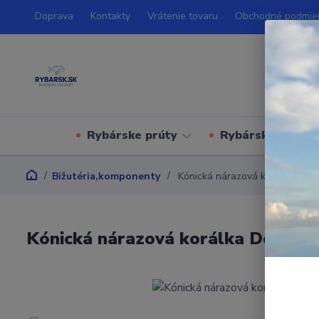
Doprava
Kontakty
Vrátenie tovaru
Obchodné podmie
Rybárske prúty
Rybárske navijá
Bižutéria,komponenty
Kónická nárazová korálka Delp
Kónická nárazová korálka Delphin