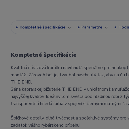
Kompletné špecifikácie
Parametre
Hodn
Kompletné špecifikácie
Kvalitná nárazová korálka navrhnutá špeciálne pre helikop
montáži. Zároveň bol jej tvar bol navrhnutý tak, aby na ň
THE END.
Séria kaprárskej bižutérie THE END v unikátnom kamufláž
najvyššej kvalite. Ideálny lom svetla pod hladinou robí z
transparentná hnedá farba v spojení s čiernymi matnými č
Špičkové detaily, dlhá trvácnosť a spoľahlivé systémy pre
začiatok vášho rybárskeho príbehu!