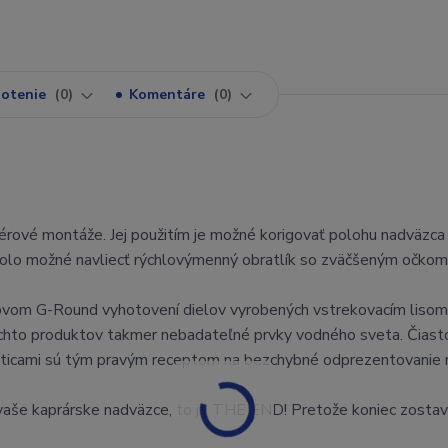
otenie
0
Komentáre
0
térové montáže. Jej použitím je možné korigovať polohu nadväzca
u bolo možné navliecť rýchlovýmenný obratlík so zväčšeným očkom
ovom G-Round vyhotovení dielov vyrobených vstrekovacím lisom
 týchto produktov takmer nebadateľné prvky vodného sveta. Čias
asticami sú tým pravým receptom na bezchybné odprezentovanie 
 vaše kaprárske nadväzce, to je THE END! Pretože koniec zostav