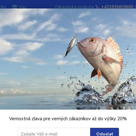
nky
Zákaznícka podpora
+421915659680
Viac
Hľadať
ky
Signalizátory záberu
Kempingový sort
hin THE END Heli Stopper / 15ks
 THE END Heli Stopper / 15ks
Vernostná zľava pre verných zákazníkov až do výšky 20%
Ohodnotiť pr
Kvalitná nára
Odoslať