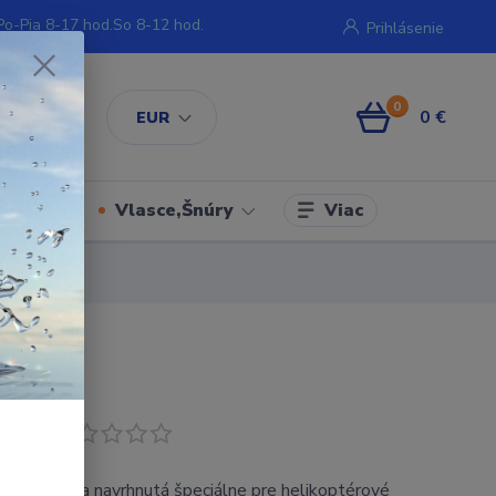
Po-Pia 8-17 hod.So 8-12 hod.
Prihlásenie
0
0 €
EUR
Viac
iment
Vlasce,Šnúry
odukt
zová korálka navrhnutá špeciálne pre helikoptérové