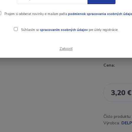
montáže. Jej 
Zároveň bol j
Prajem si odoberať novinky e-mailom podľa
podmienok spracovania osobných údaj
rýchlovýmenn
kaprárskej bi
Súhlasím so
spracovaním osobných údajov
pre účely registrácie.
Zatvoriť
Dostupnosť
Cena:
3,20 €
Číslo produktu:
Výrobca:
DELP