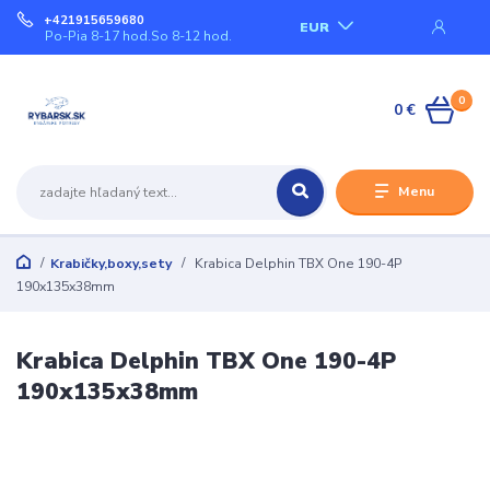
+421915659680
EUR
Po-Pia 8-17 hod.So 8-12 hod.
0
0 €
Menu
Krabičky,boxy,sety
Krabica Delphin TBX One 190-4P
190x135x38mm
Krabica Delphin TBX One 190-4P
190x135x38mm