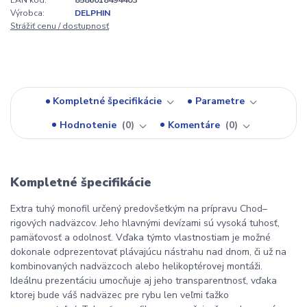
EAN kód:
8586018494403
Výrobca:
DELPHIN
Strážiť cenu / dostupnosť
Kompletné špecifikácie
Parametre
Hodnotenie
0
Komentáre
0
Kompletné špecifikácie
Extra tuhý monofil určený predovšetkým na prípravu Chod–
rigových nadväzcov. Jeho hlavnými devízami sú vysoká tuhosť,
pamäťovosť a odolnosť. Vďaka týmto vlastnostiam je možné
dokonale odprezentovať plávajúcu nástrahu nad dnom, či už na
kombinovaných nadväzcoch alebo helikoptérovej montáži.
Ideálnu prezentáciu umocňuje aj jeho transparentnosť, vďaka
ktorej bude váš nadväzec pre rybu len veľmi ťažko