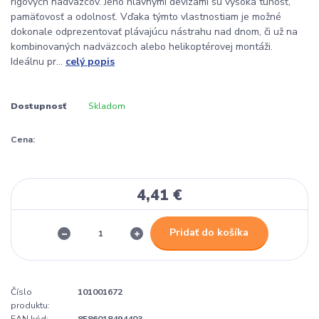
rigových nadväzcov. Jeho hlavnými devízami sú vysoká tuhosť,
pamäťovosť a odolnosť. Vďaka týmto vlastnostiam je možné
dokonale odprezentovať plávajúcu nástrahu nad dnom, či už na
kombinovaných nadväzcoch alebo helikoptérovej montáži.
Ideálnu pr...
celý popis
Dostupnosť
Skladom
Cena:
4,41 €
Pridať do košíka
Číslo
101001672
produktu: