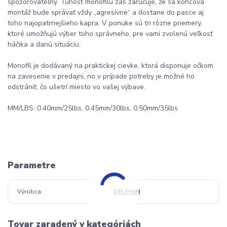
spozorovateľný. Tuhosť monofilu zas zaručuje, že sa koncová
montáž bude správať vždy „agresívne“ a dostane do pasce aj
toho najopatrnejšieho kapra. V ponuke sú tri rôzne priemery,
ktoré umožňujú výber toho správneho, pre vami zvolenú veľkosť
háčika a danú situáciu.
Monofil je dodávaný na praktickej cievke, ktorá disponuje očkom
na zavesenie v predajni, no v prípade potreby je možné ho
odstrániť, čo ušetrí miesto vo vašej výbave.
MM/LBS: 0.40mm/25lbs, 0.45mm/30lbs, 0.50mm/35lbs
Parametre
Výrobca
DELPHIN
Tovar zaradený v kategóriách