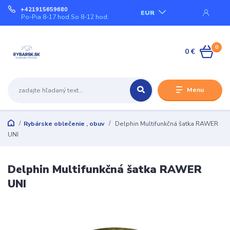
+421915659680
EUR
Po-Pia 8-17 hod.So 8-12 hod.
0
0 €
Menu
Rybárske oblečenie , obuv
Delphin Multifunkčná šatka RAWER
UNI
Delphin Multifunkčná šatka RAWER
UNI