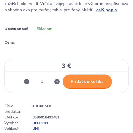
každých okolností. Vďaka svojej elasticite je výborne prispôsobivá
a vhodná ako pre mužov, tak aj pre ženy. Multif...
celý popis
Dostupnosť
Skladom
Cena:
3 €
Pridať do košíka
Číslo
101001586
produktu:
EAN kód:
8586018493451
Výrobca:
DELPHIN
Velikost:
UNI