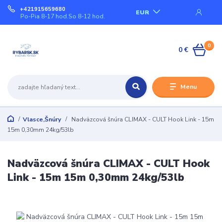
+421915659680
EUR
Po-Pia 8-17 hod.So 8-12 hod.
0
0 €
Menu
Vlasce,Šnúry
Nadväzcová šnúra CLIMAX - CULT Hook Link - 15m
15m 0,30mm 24kg/53lb
Nadväzcová šnúra CLIMAX - CULT Hook
Link - 15m 15m 0,30mm 24kg/53lb