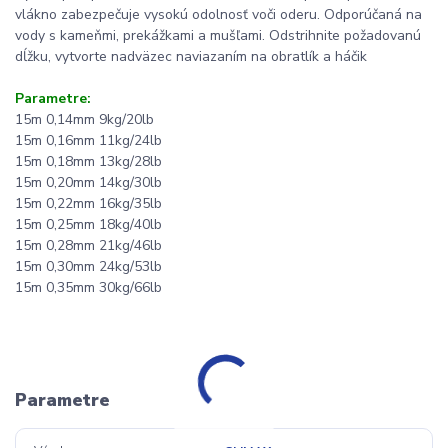
vlákno zabezpečuje vysokú odolnosť voči oderu. Odporúčaná na
vody s kameňmi, prekážkami a mušľami. Odstrihnite požadovanú
dĺžku, vytvorte nadväzec naviazaním na obratlík a háčik
Parametre:
15m 0,14mm 9kg/20lb
15m 0,16mm 11kg/24lb
15m 0,18mm 13kg/28lb
15m 0,20mm 14kg/30lb
15m 0,22mm 16kg/35lb
15m 0,25mm 18kg/40lb
15m 0,28mm 21kg/46lb
15m 0,30mm 24kg/53lb
15m 0,35mm 30kg/66lb
Parametre