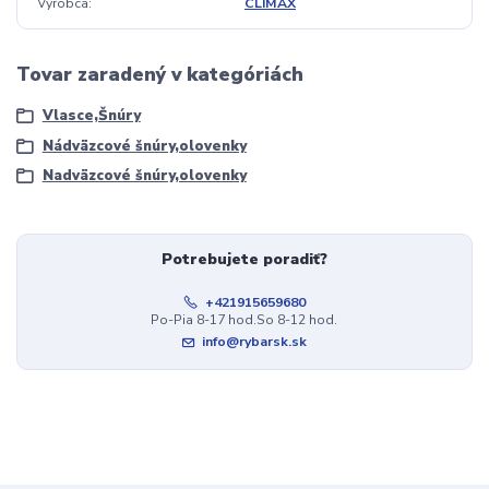
Výrobca
CLIMAX
Tovar zaradený v kategóriách
Vlasce,Šnúry
Nádväzcové šnúry,olovenky
Nadväzcové šnúry,olovenky
Potrebujete poradiť?
+421915659680
Po-Pia 8-17 hod.So 8-12 hod.
info@rybarsk.sk