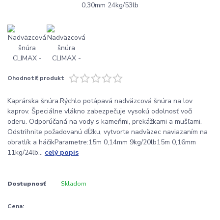
Ohodnotiť produkt
Kaprárska šnúra.Rýchlo potápavá nadväzcová šnúra na lov
kaprov. Špeciálne vlákno zabezpečuje vysokú odolnosť voči
oderu. Odporúčaná na vody s kameňmi, prekážkami a mušľami.
Odstrihnite požadovanú dĺžku, vytvorte nadväzec naviazaním na
obratlík a háčikParametre:15m 0,14mm 9kg/20lb15m 0,16mm
11kg/24lb...
celý popis
Dostupnosť
Skladom
Cena: