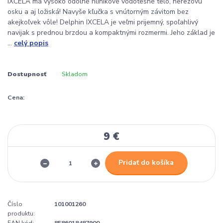
IXCELA má vysoko odolné hliníkové vodotesné telo, nerezovú
osku a aj ložiská! Navyše kľučka s vnútorným závitom bez
akejkoľvek vôle! Delphin IXCELA je veľmi prijemný, spoľahlivý
navijak s prednou brzdou a kompaktnými rozmermi. Jeho základ je
...
celý popis
Dostupnosť
Skladom
Cena:
9 €
Pridať do košíka
Číslo
101001260
produktu: