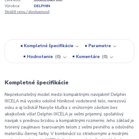
EAN kód:
8586018487900
Výrobca:
DELPHIN
Strážiť cenu / dostupnosť
Kompletné špecifikácie
Parametre
Hodnotenie
0
Komentáre
0
Kompletné špecifikácie
Neprekonateľný model medzi kompaktnými navijakmi! Delphin
IXCELA má vysoko odolné hliníkové vodotesné telo, nerezovú
osku a aj ložiská! Navyše kľučka s vnútorným závitom bez
akejkoľvek vôle! Delphin IXCELA je veľmi prijemný, spoľahlivý
navijak s prednou brzdou a kompaktnými rozmermi. Jeho základ je
tvorený zaujímavo tvarovaným telom z veľmi pevného a odolného
materiálu čiernej farby. V kombinácií so striebornými a modrými