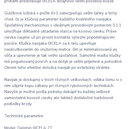
prvkami predstavuje IXCELA dizajnovo veľmi pôsobivý kúsok.
Guličkové ložiská v počte 6+1 zabezpečujú veľmi ľahký a tichý
chod, čo je kľúčový parameter každého kvalitného navijaka.
Spoľahlivý mechanizmus s ideálnym prevodovým pomerom 5.1:1
umožňuje dôkladné ukladanie vlasca na kovovú cievku. Práve
cievka zaujme už pri prvom kontakte výrezmi pripomínajúcimi
pazúre. Kľučka navijaka IXCELA sa k telu upevňuje
naskrutkovaním do vnútornej matice, čím je minimalizovaná jej
vôľa a upevnenie je tak veľmi spoľahlivé. Samotné madlo kľučky
má pogumovaný povrch a na dotyk je veľmi príjemné a pohodlné.
Okrem toho efektne dotvára navijak po estetickej stránke.
Navijak je dostupný v troch rôznych veľkostiach, vďaka čomu si s
ním užijete kopu zábavy pri rôznych rybolovných technikách.
Navyše je možné podľa potreby dokúpiť ku každej veľkosti
samostatné kovové cievky ale taktiež dodatočné karbónové
podložky brzdy.
Technické parametre:
Model: Delphin IXCELA 2T