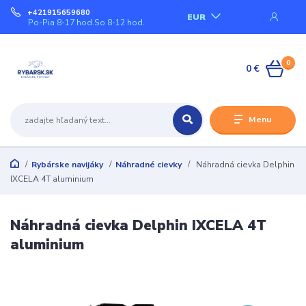
+421915659680
EUR
Po-Pia 8-17 hod.So 8-12 hod.
0
0 €
Menu
Rybárske navijáky
Náhradné cievky
Náhradná cievka Delphin
IXCELA 4T aluminium
Náhradná cievka Delphin IXCELA 4T
aluminium