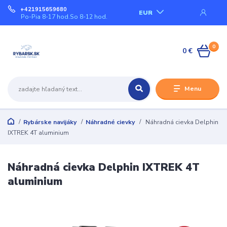
+421915659680
EUR
Po-Pia 8-17 hod.So 8-12 hod.
0
0 €
Menu
Rybárske navijáky
Náhradné cievky
Náhradná cievka Delphin
IXTREK 4T aluminium
Náhradná cievka Delphin IXTREK 4T
aluminium