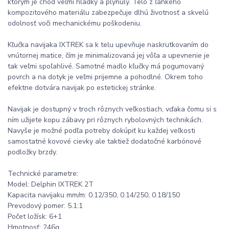
ktorým je chod veľmi hladký a plynulý. Telo z ľahkého
kompozitového materiálu zabezpečuje dlhú životnosť a skvelú
odolnosť voči mechanickému poškodeniu.
Kľučka navijaka IXTREK sa k telu upevňuje naskrutkovaním do
vnútornej matice, čím je minimalizovaná jej vôľa a upevnenie je
tak veľmi spoľahlivé. Samotné madlo kľučky má pogumovaný
povrch a na dotyk je veľmi prijemne a pohodlné. Okrem toho
efektne dotvára navijak po estetickej stránke.
Navijak je dostupný v troch rôznych veľkostiach, vďaka čomu si s
ním užijete kopu zábavy pri rôznych rybolovných technikách.
Navyše je možné podľa potreby dokúpiť ku každej veľkosti
samostatné kovové cievky ale taktiež dodatočné karbónové
podložky brzdy.
Technické parametre:
Model: Delphin IXTREK 2T
Kapacita navijaku mm/m: 0.12/350, 0.14/250, 0.18/150
Prevodový pomer: 5.1:1
Počet ložísk: 6+1
Hmotnosť: 246g