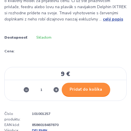
o kvalitný model za prijateľnú cenu. Či už ste priaznivcom
prívlače, feedru alebo lovu na plavák s navijakom Delphin IXTREK
si rozhodne prídete na svoje. Tmavé vyhotovenie s červenými
doplnkami z neho robí dizajnovo naozaj exkluzívny ...
celý popis
Dostupnosť
Skladom
Cena:
9 €
Pridať do košíka
Číslo
101001257
produktu:
EAN kód:
8586018487870
Výrobca:
DELPHIN