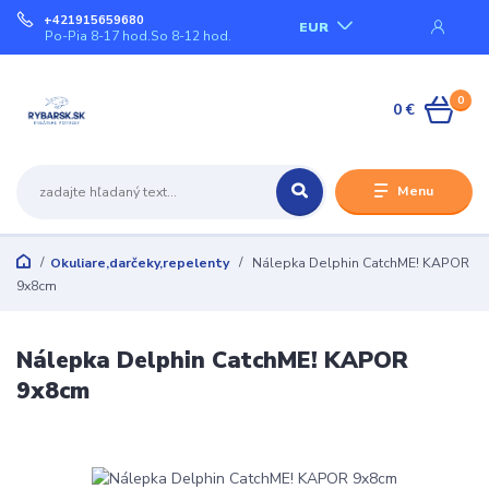
+421915659680
EUR
Po-Pia 8-17 hod.So 8-12 hod.
0
0 €
Menu
Okuliare,darčeky,repelenty
Nálepka Delphin CatchME! KAPOR
9x8cm
Nálepka Delphin CatchME! KAPOR
9x8cm