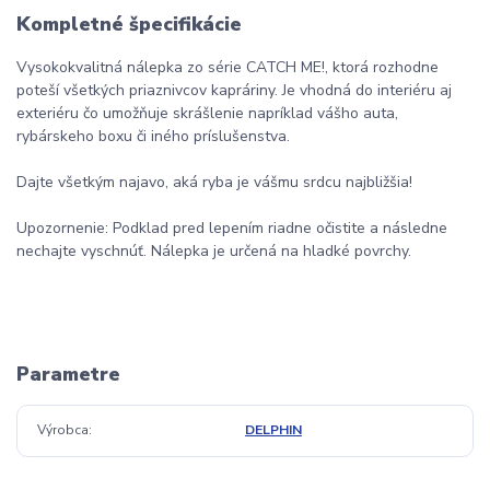
Kompletné špecifikácie
Vysokokvalitná nálepka zo série CATCH ME!, ktorá rozhodne
poteší všetkých priaznivcov kapráriny. Je vhodná do interiéru aj
exteriéru čo umožňuje skrášlenie napríklad vášho auta,
rybárskeho boxu či iného príslušenstva.
Dajte všetkým najavo, aká ryba je vášmu srdcu najbližšia!
Upozornenie: Podklad pred lepením riadne očistite a následne
nechajte vyschnúť. Nálepka je určená na hladké povrchy.
Parametre
Výrobca
DELPHIN