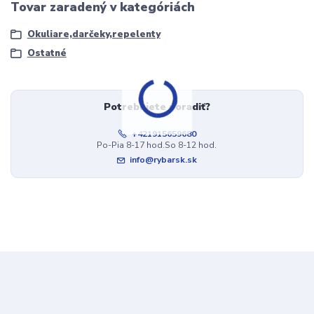
Tovar zaradený v kategóriách
Okuliare,darčeky,repelenty
Ostatné
Potrebujete poradiť?
+421915659680
Po-Pia 8-17 hod.So 8-12 hod.
info@rybarsk.sk