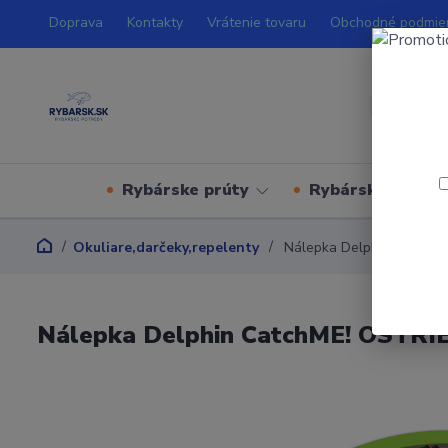
Doprava
Kontakty
Vrátenie tovaru
Obchodné podmie
Rybárske prúty
Rybárske navijá
Okuliare,darčeky,repelenty
Nálepka Delphin CatchM
Nálepka Delphin CatchME! OSTRI