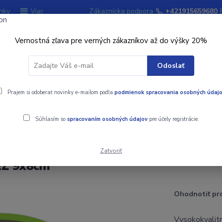
nky
Zákaznícka podpora
+421915659680
Viac
Vernostná zľava pre verných zákazníkov až do výšky 20%
Hľadať
Odoslať
ky
Prajem si odoberať novinky e-mailom podľa
Signalizátory záberu
podmienok spracovania osobných údaj
Kempingový sort
Súhlasím so
spracovaním osobných údajov
pre účely registrácie.
E! OSTRIEŽ 9x8cm
Zatvoriť
EŽ 9x8cm
Ohodnotiť pr
Vysokokvalitn