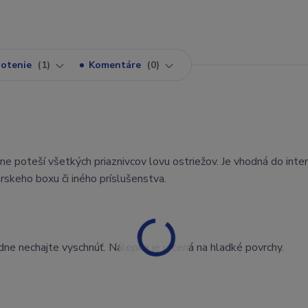
otenie
1
Komentáre
0
poteší všetkých priaznivcov lovu ostriežov. Je vhodná do interi
rskeho boxu či iného príslušenstva.
dne nechajte vyschnúť. Nálepka je určená na hladké povrchy.