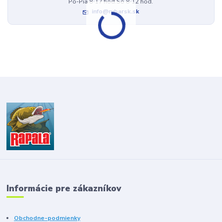
Po-Pia 8-17 hod.So 8-12 hod.
info@rybarsk.sk
Informácie pre zákazníkov
Obchodne-podmienky