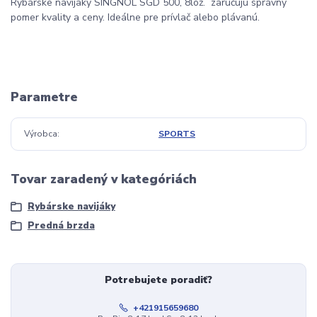
Rybárske navijaky SINGNOL SGD 500, 8lož. zaručujú správny
pomer kvality a ceny. Ideálne pre prívlač alebo plávanú.
Parametre
Výrobca
SPORTS
Tovar zaradený v kategóriách
Rybárske navijáky
Predná brzda
Potrebujete poradiť?
+421915659680