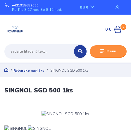
+421915659680
EUR
Po-Pia 8-17 hod.So 8-12 hod.
0
0 €
Menu
Rybárske navijáky
SINGNOL SGD 500 1ks
SINGNOL SGD 500 1ks