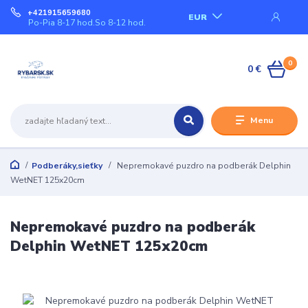
+421915659680
EUR
Po-Pia 8-17 hod.So 8-12 hod.
0
0 €
Menu
Podberáky,sieťky
Nepremokavé puzdro na podberák Delphin
WetNET 125x20cm
Nepremokavé puzdro na podberák
Delphin WetNET 125x20cm