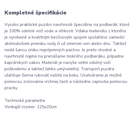
Kompletné špecifikácie
Vysoko praktické puzdro navrhnuté špeciálne na podberák, ktoré
je 100% odolné voči vode a vlhkosti. Vďaka materiálu z ktorého
je vyrobené a kvalitným bezšvovým spojom spoľahlivo zamedzí
akémukoľvek prieniku vody či už smerom von alebo dnu. Taktiež
nedá šancu úniku nepríjemných pachov. Je preto vhodné a
navrhnuté najmä na prenášanie mokrého podberáku, prípadne
kaprárskych sakov. Materiál je navyše veľmi odolný voči
poškodeniu a taktiež ľahko umývateľný. Transport puzdra
uľahčuje čierna rukoväť našitá na boku. Uzatváranie je možné
pomocou zrolovania vrchnej časti a následne zapnutia pomocou
pracky.
Technické parametre
Vonkajší rozmer: 125x20cm