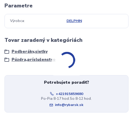
Parametre
Výrobca
DELPHIN
Tovar zaradený v kategóriách
Podberáky,sieťky
Púzdra,príslušenstvo
Potrebujete poradiť?
+421915659680
Po-Pia 8-17 hod.So 8-12 hod.
info@rybarsk.sk