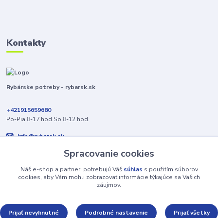
Kontakty
Rybárske potreby - rybarsk.sk
+421915659680
Po-Pia 8-17 hod.So 8-12 hod.
info@rybarsk.sk
Spracovanie cookies
Náš e-shop a partneri potrebujú Váš
súhlas
s použitím súborov
cookies, aby Vám mohli zobrazovať informácie týkajúce sa Vašich
záujmov.
Upravit sběr cookies.
Prijať nevyhnutné
Podrobné nastavenie
Prijať všetky