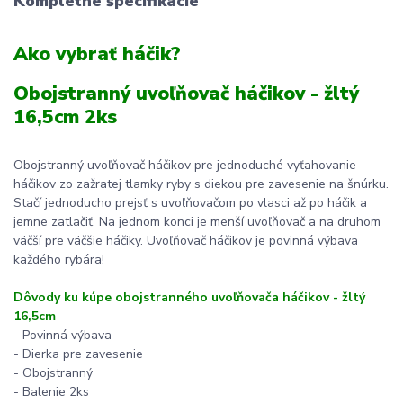
Kompletné špecifikácie
Ako vybrať háčik?
Obojstranný uvoľňovač háčikov - žltý
16,5cm 2ks
Obojstranný uvoľňovač háčikov pre jednoduché vyťahovanie
háčikov zo zažratej tlamky ryby s diekou pre zavesenie na šnúrku.
Stačí jednoducho prejsť s uvoľňovačom po vlasci až po háčik a
jemne zatlačiť. Na jednom konci je menší uvoľňovač a na druhom
väčší pre väčšie háčiky. Uvoľňovač háčikov je povinná výbava
každého rybára!
Dôvody ku kúpe obojstranného uvoľňovača háčikov - žltý
16,5cm
- Povinná výbava
- Dierka pre zavesenie
- Obojstranný
- Balenie 2ks