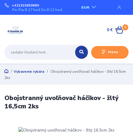
+421915659680
EUR
Po-Pia 8-17 hod.So 8-12 hod.
0
0 €
Menu
Vybavenie rybára
Obojstranný uvoľňovač háčikov - žltý 16,5cm
2ks
Obojstranný uvoľňovač háčikov - žltý
16,5cm 2ks