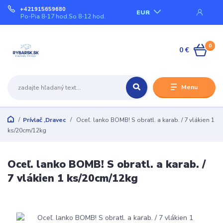
+421915659680
EUR
Po-Pia 8-17 hod.So 8-12 hod.
0
0 €
Menu
Prívlač ,Dravec
Oceľ. lanko BOMB! S obratl. a karab. / 7 vlákien 1
ks/20cm/12kg
Oceľ. lanko BOMB! S obratl. a karab. /
7 vlákien 1 ks/20cm/12kg