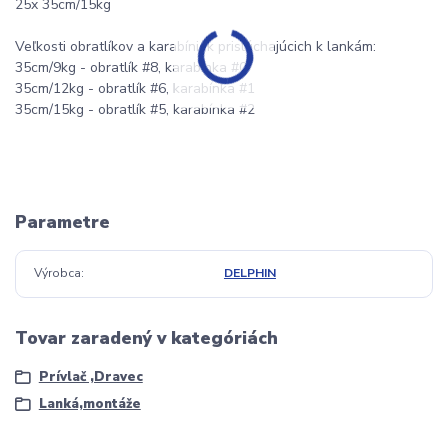
25x 35cm/15kg
Veľkosti obratlíkov a karabíniek prislúchajúcich k lankám:
35cm/9kg - obratlík #8, karabínka #0
35cm/12kg - obratlík #6, karabínka #1
35cm/15kg - obratlík #5, karabínka #2
Parametre
Výrobca
DELPHIN
Tovar zaradený v kategóriách
Prívlač ,Dravec
Lanká,montáže