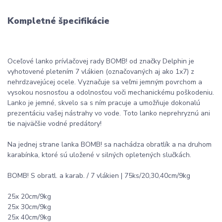
Kompletné špecifikácie
Oceľové lanko prívlačovej rady BOMB! od značky Delphin je
vyhotovené pletením 7 vlákien (označovaných aj ako 1x7) z
nehrdzavejúcej ocele. Vyznačuje sa veľmi jemným povrchom a
vysokou nosnosťou a odolnosťou voči mechanickému poškodeniu.
Lanko je jemné, skvelo sa s ním pracuje a umožňuje dokonalú
prezentáciu vašej nástrahy vo vode. Toto lanko neprehryznú ani
tie najväčšie vodné predátory!
Na jednej strane lanka BOMB! sa nachádza obratlík a na druhom
karabínka, ktoré sú uložené v silných opletených slučkách.
BOMB! S obratl. a karab. / 7 vlákien | 75ks/20,30,40cm/9kg
25x 20cm/9kg
25x 30cm/9kg
25x 40cm/9kg