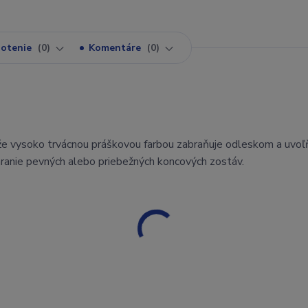
otenie
0
Komentáre
0
že vysoko trvácnou práškovou farbou zabraňuje odleskom a uvoľ
áranie pevných alebo priebežných koncových zostáv.