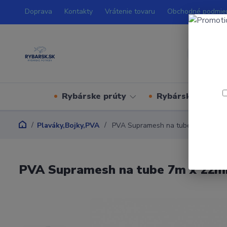
Doprava
Kontakty
Vrátenie tovaru
Obchodné podmie
Rybárske prúty
Rybárske navijá
Plaváky,Bojky,PVA
PVA Supramesh na tube 7m x 22m
PVA Supramesh na tube 7m x 22