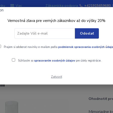
nky
Zákaznícka podpora
+421915659680
Viac
Vernostná zľava pre verných zákazníkov až do výšky 20%
Hľadať
Odoslať
ky
Prajem si odoberať novinky e-mailom podľa
Signalizátory záberu
podmienok spracovania osobných údaj
Kempingový sort
Súhlasím so
spracovaním osobných údajov
pre účely registrácie.
m
Zatvoriť
mm
Ohodnotiť pr
Mimoriadne kv