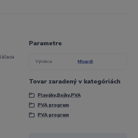
Parametre
láčacia
Výrobca
Mivardi
Tovar zaradený v kategóriách
Plaváky,Bojky,PVA
PVA program
PVA program