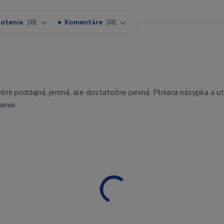
otenie
0
Komentáre
0
ľmi poddajná, jemná, ale dostatočne pevná. Plniaca násypka a ut
enie.