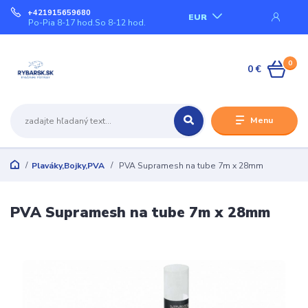
+421915659680
EUR
Po-Pia 8-17 hod.So 8-12 hod.
0
0 €
Menu
Plaváky,Bojky,PVA
PVA Supramesh na tube 7m x 28mm
PVA Supramesh na tube 7m x 28mm