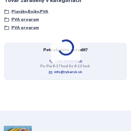
Tovar zaradený v kategóriách
Plaváky,Bojky,PVA
PVA program
PVA program
Potrebujete poradiť?
+421915659680
Po-Pia 8-17 hod.So 8-12 hod.
info@rybarsk.sk