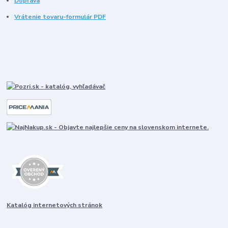
Doprava
Vrátenie tovaru-formulár PDF
Katalóg internetových stránok