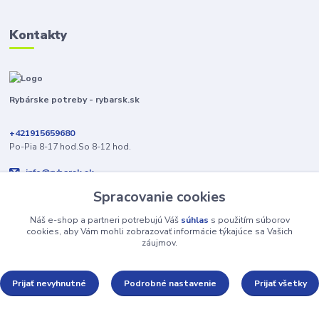
Kontakty
Rybárske potreby - rybarsk.sk
+421915659680
Po-Pia 8-17 hod.So 8-12 hod.
info@rybarsk.sk
Spracovanie cookies
Náš e-shop a partneri potrebujú Váš
súhlas
s použitím súborov
cookies, aby Vám mohli zobrazovať informácie týkajúce sa Vašich
záujmov.
Upravit sběr cookies.
Prijať nevyhnutné
Podrobné nastavenie
Prijať všetky
Vytvorené na
Eshop-rychlo.sk