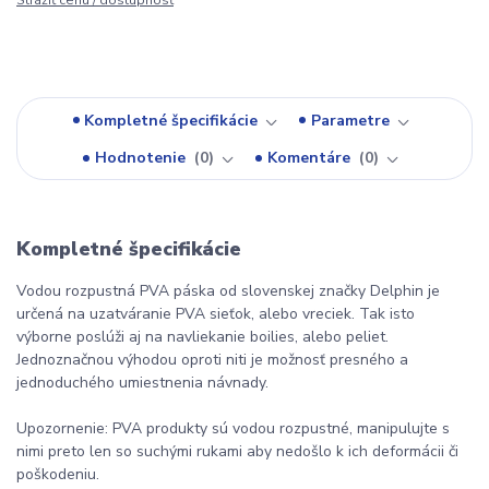
Strážiť cenu / dostupnosť
Kompletné špecifikácie
Parametre
Hodnotenie
0
Komentáre
0
Kompletné špecifikácie
Vodou rozpustná PVA páska od slovenskej značky Delphin je
určená na uzatváranie PVA sieťok, alebo vreciek. Tak isto
výborne poslúži aj na navliekanie boilies, alebo peliet.
Jednoznačnou výhodou oproti niti je možnosť presného a
jednoduchého umiestnenia návnady.
Upozornenie: PVA produkty sú vodou rozpustné, manipulujte s
nimi preto len so suchými rukami aby nedošlo k ich deformácii či
poškodeniu.