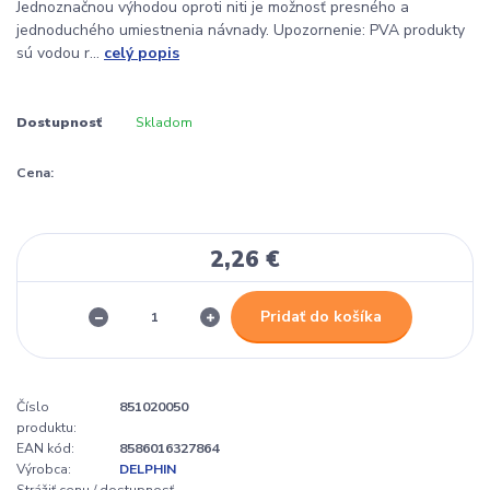
Jednoznačnou výhodou oproti niti je možnosť presného a
jednoduchého umiestnenia návnady. Upozornenie: PVA produkty
sú vodou r...
celý popis
Dostupnosť
Skladom
Cena:
2,26 €
Pridať do košíka
Číslo
851020050
produktu:
EAN kód:
8586016327864
Výrobca:
DELPHIN