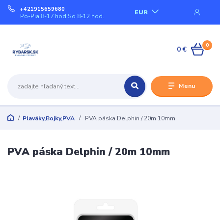
+421915659680
EUR
Po-Pia 8-17 hod.So 8-12 hod.
0
0 €
Menu
Plaváky,Bojky,PVA
PVA páska Delphin / 20m 10mm
PVA páska Delphin / 20m 10mm