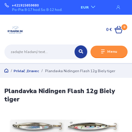
+421915659680
EUR
Po-Pia 8-17 hod.So 8-12 hod.
0
0 €
Menu
Prívlač ,Dravec
Plandavka Nidingen Flash 12g Biely tiger
Plandavka Nidingen Flash 12g Biely
tiger