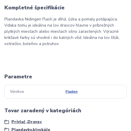
Kompletné špecifikácie
Plandavka Nidingen Flash je dlhá, úzka a pomaly potápajúca.
Vďaka tomu je ideálna na lov dravcov hlavne v príbrežných
plytkých miestach alebo miestach silno zarastených. Výrazné
krikľavé farby sú vhodné i do kalných vôd. Ideálna na lov šťúk,
ostriežov, boleňov a pstruhov.
Parametre
Výrobca
Fladen
Tovar zaradený v kategóriách
Prívlač ,Dravec
Plandavky,blyskáče