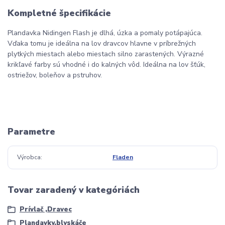
Kompletné špecifikácie
Plandavka Nidingen Flash je dlhá, úzka a pomaly potápajúca.
Vďaka tomu je ideálna na lov dravcov hlavne v príbrežných
plytkých miestach alebo miestach silno zarastených. Výrazné
krikľavé farby sú vhodné i do kalných vôd. Ideálna na lov šťúk,
ostriežov, boleňov a pstruhov.
Parametre
Výrobca
Fladen
Tovar zaradený v kategóriách
Prívlač ,Dravec
Plandavky,blyskáče