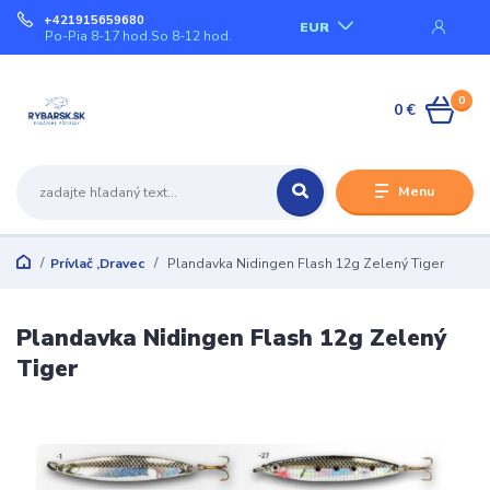
+421915659680
EUR
Po-Pia 8-17 hod.So 8-12 hod.
0
0 €
Menu
Prívlač ,Dravec
Plandavka Nidingen Flash 12g Zelený Tiger
Plandavka Nidingen Flash 12g Zelený
Tiger