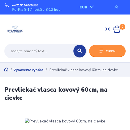
+421915659680
EUR
Po-Pia 8-17 hod.So 8-12 hod.
0
0 €
Menu
Vybavenie rybára
Prevliekač vlasca kovový 60cm, na cievke
Prevliekač vlasca kovový 60cm, na
cievke