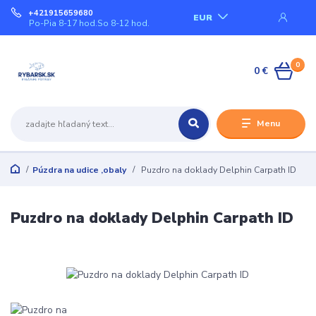
+421915659680
EUR
Po-Pia 8-17 hod.So 8-12 hod.
0
0 €
Menu
Púzdra na udice ,obaly
Puzdro na doklady Delphin Carpath ID
Puzdro na doklady Delphin Carpath ID