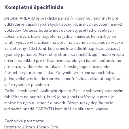
Kompletné špecifikácie
Delphin AREA ID je praktický peračník, ktorý bol navrhnutý pre
odkladanie vašich rybárskych lístkov, rybárskych povolení a iných
dokladov. Odteraz budete mať dokonalý prehľad o všetkých
dokumentoch, ktoré nájdete na jednom mieste. Peračník je vo
vnútri vybavený držiakom na pero, na strane sa nachádza vrecko
zo sieťoviny (13x10cm), kde si môžete odložiť napríklad zväzový
rybársky poriadok. Na druhej strane sa nachádzajú 4 malé vrecká
určené napríklad pre odkladanie platobných kariet, občianskeho
preukazu, vodičského preukazu, členskej legitimácie alebo
štátneho rybárskeho lístka. Za týmito vreckami sa nachádza
jedno veľké vrecko, do ktorého je možné zľava vkladať napríklad
vaše rybárske povolenia.
Taška je vybavená kvalitným zipsom. Zips je vybavený plastovým
ťaháčikom na popruhu, ktorý je na konci rozšírený, a preto je
možné ho rýchlo uchopiť a otvoriť. Dizajn tašky dopĺňa naša
jedinečná hnedá CARPATH kamufláž so siluetami kaprov.
Technické parametre:
Rozmery: 20cm x 15cm x 3cm