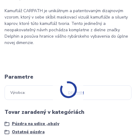
Kamufláž CARPATH je unikátnym a patentovaným dizajnovým
vzorom, ktorý v sebe skĺbil maskovací vizuál kamufláže a siluety
kaprov, ktoré túto kamufláž tvoria. Tento jedinečný a
neopakovateľný návrh pochádza kompletne z dielne značky
Delphin a posúva hranice vášho rybárskeho vybavenia do úplne
novej dimenzie.
Parametre
Výrobca
DELPHIN
Tovar zaradený v kategóriách
Púzdra na udice ,obaly
Ostatné púzdra