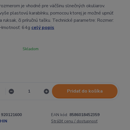
rozmerom je vhodné pre väčšinu slnečných okuliarov.
yše plastovú karabínku, pomocou ktorej je možné upnúť
a ruksak, či príručnú tašku. Technické parametre: Rozmer:
Hmotnosť: 64g
celý popis
Skladom
Pridať do košíka
920121600
EAN kód:
8586018452359
HIN
Strážiť cenu / dostupnosť