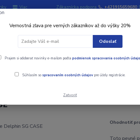
nky
Zákaznícka podpora
+421915659680
Viac
Vernostná zľava pre verných zákazníkov až do výšky 20%
Hľadať
Odoslať
ky
Prajem si odoberať novinky e-mailom podľa
Signalizátory záberu
podmienok spracovania osobných údaj
Kempingový sort
Súhlasím so
spracovaním osobných údajov
pre účely registrácie.
hin SG CASE
Zatvoriť
SE
Ohodnotiť pr
Toto pevné pu