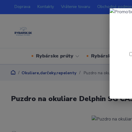
Doprava
Kontakty
Vrátenie tovaru
Obchodné podmie
Rybárske prúty
Rybárske navijá
Okuliare,darčeky,repelenty
Puzdro na okuliare Delp
Puzdro na okuliare Delphin SG CA