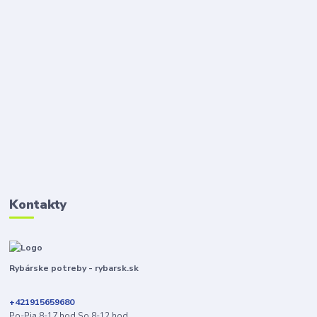
Kontakty
Rybárske potreby - rybarsk.sk
+421915659680
Po-Pia 8-17 hod.So 8-12 hod.