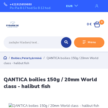
+421915659680
EUR
Po-Pia 8-17 hod.So 8-12 hod.
0
0 €
Menu
Boilies,Pelety,krmivá
QANTICA boilies 150g / 20mm World
class - halibut fish
QANTICA boilies 150g / 20mm World
class - halibut fish