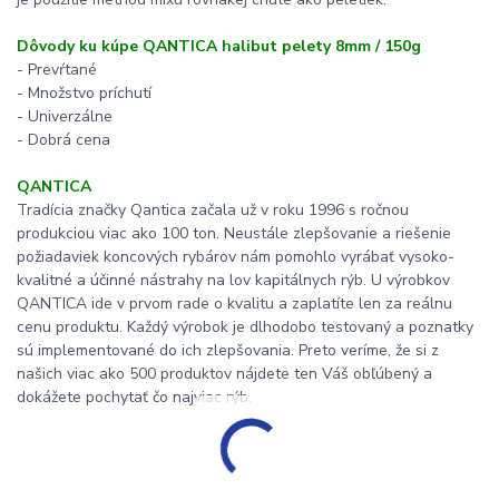
Dôvody ku kúpe QANTICA halibut pelety 8mm / 150g
- Prevŕtané
- Množstvo príchutí
- Univerzálne
- Dobrá cena
QANTICA
Tradícia značky Qantica začala už v roku 1996 s ročnou
produkciou viac ako 100 ton. Neustále zlepšovanie a riešenie
požiadaviek koncových rybárov nám pomohlo vyrábať vysoko-
kvalitné a účinné nástrahy na lov kapitálnych rýb. U výrobkov
QANTICA ide v prvom rade o kvalitu a zaplatíte len za reálnu
cenu produktu. Každý výrobok je dlhodobo testovaný a poznatky
sú implementované do ich zlepšovania. Preto veríme, že si z
našich viac ako 500 produktov nájdete ten Váš obľúbený a
dokážete pochytať čo najviac rýb.