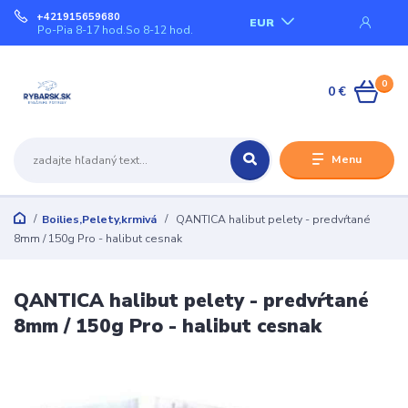
+421915659680
EUR
Po-Pia 8-17 hod.So 8-12 hod.
0
0 €
Menu
Boilies,Pelety,krmivá
QANTICA halibut pelety - predvŕtané
8mm / 150g Pro - halibut cesnak
QANTICA halibut pelety - predvŕtané
8mm / 150g Pro - halibut cesnak