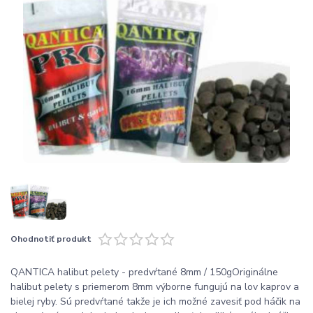
Ohodnotiť produkt
QANTICA halibut pelety - predvŕtané 8mm / 150gOriginálne
halibut pelety s priemerom 8mm výborne fungujú na lov kaprov a
bielej ryby. Sú predvŕtané takže je ich možné zavesiť pod háčik na