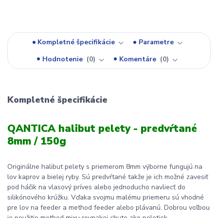
Kompletné špecifikácie
Parametre
Hodnotenie
0
Komentáre
0
Kompletné špecifikácie
QANTICA halibut pelety - predvŕtané
8mm / 150g
Originálne halibut pelety s priemerom 8mm výborne fungujú na
lov kaprov a bielej ryby. Sú predvŕtané takže je ich možné zavesiť
pod háčik na vlasový príves alebo jednoducho navliecť do
silikónového krúžku. Vďaka svojmu malému priemeru sú vhodné
pre lov na feeder a method feeder alebo plávanú. Dobrou voľbou
je použitie method mixu rovnakej chute ako peletiek.