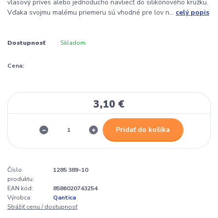
vlasový príves alebo jednoducho navliecť do silikónového krúžku.
Vďaka svojmu malému priemeru sú vhodné pre lov n...
celý popis
Dostupnosť
Skladom
Cena:
3,10 €
Pridať do košíka
Číslo
1285 389-10
produktu:
EAN kód:
8586020743254
Výrobca:
Qantica
Strážiť cenu / dostupnosť