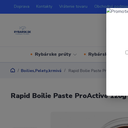
Doprava
Kontakty
Vrátenie tovaru
Obchodné podmie
Rybárske prúty
Rybárske navijá
Boilies,Pelety,krmivá
Rapid Boilie Paste ProActive 120
Rapid Boilie Paste ProActive 120g