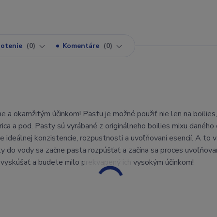
otenie
0
Komentáre
0
he a okamžitým účinkom! Pastu je možné použiť nie len na boilies,
kurica a pod. Pasty sú vyrábané z originálneho boilies mixu daného
ie ideálnej konzistencie, rozpustnosti a uvoľňovaní esencií. A to 
y do vody sa začne pasta rozpúšťať a začína sa proces uvoľňova
a vyskúšať a budete milo prekvapený ich vysokým účinkom!