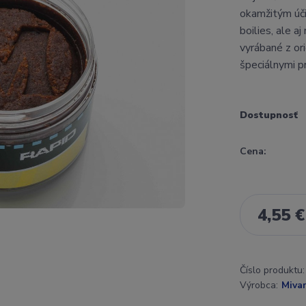
okamžitým úči
boilies, ale a
vyrábané z ori
špeciálnymi pr
Dostupnosť
Cena:
4,55 €
Číslo produktu:
Výrobca:
Mivar