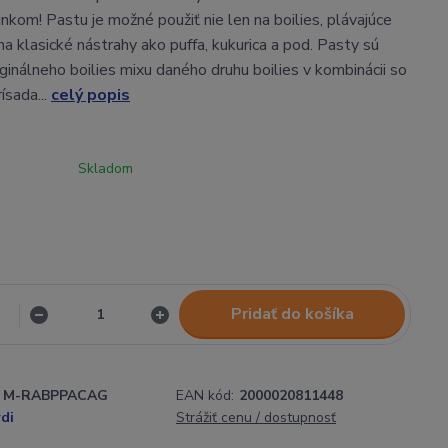
nkom! Pastu je možné použiť nie len na boilies, plávajúce
j na klasické nástrahy ako puffa, kukurica a pod. Pasty sú
ginálneho boilies mixu daného druhu boilies v kombinácii so
ísada...
celý popis
Skladom
Pridať do košíka
M-RABPPACAG
EAN kód:
2000020811448
di
Strážiť cenu / dostupnosť