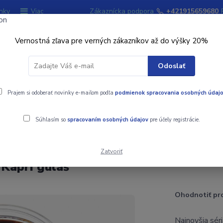
nky
Zákaznícka podpora
+421915659680
Viac
Vernostná zľava pre verných zákazníkov až do výšky 20%
Hľadať
Odoslať
ky
Prajem si odoberať novinky e-mailom podľa
Signalizátory záberu
podmienok spracovania osobných údaj
Kempingový sort
Súhlasím so
spracovaním osobných údajov
pre účely registrácie.
g Kaprí guláš
Zatvoriť
 Kaprí guláš
Ohodnotiť pr
Najnovšia sér