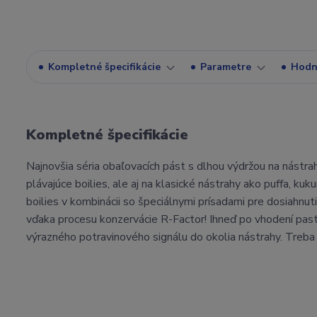
Kompletné špecifikácie
Parametre
Hodn
Kompletné špecifikácie
Najnovšia séria obaľovacích pást s dlhou výdržou na nástra
plávajúce boilies, ale aj na klasické nástrahy ako puffa, ku
boilies v kombinácii so špeciálnymi prísadami pre dosiahnut
vďaka procesu konzervácie R-Factor! Ihneď po vhodení past
výrazného potravinového signálu do okolia nástrahy. Treb