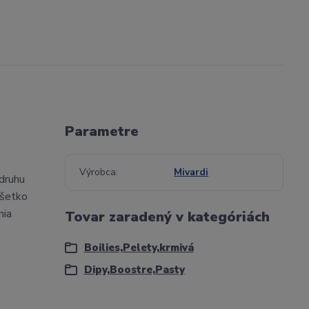
Parametre
Výrobca
Mivardi
 druhu
všetko
nia
Tovar zaradený v kategóriách
Boilies,Pelety,krmivá
Dipy,Boostre,Pasty