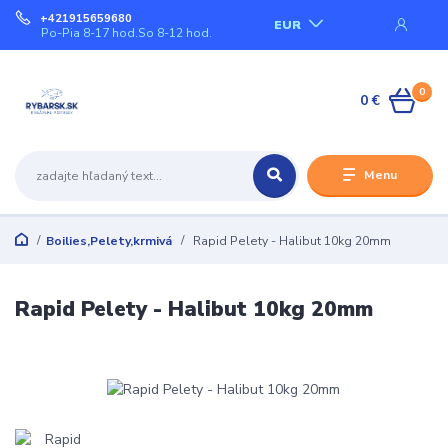
+421915659680
EUR
Po-Pia 8-17 hod.So 8-12 hod.
0
0 €
Menu
Boilies,Pelety,krmivá
Rapid Pelety - Halibut 10kg 20mm
Rapid Pelety - Halibut 10kg 20mm