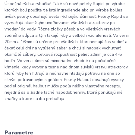
Úspešná rýchla rybačka! Také sú nové pelety Rapid, pri výrobe
ktorých boli použité tie isté ingrediencie ako pri výrobe boilies
avšak pelety dosahujú oveľa rýchlejšiu účinnosť. Pelety Rapid sa
vyznačujú okamžitým uvoľňovaním všetkých atraktorov po
vhodení do vody. Rôzne zložky pôsobia vo všetkých vrstvách
vodného stĺpca a tým lákajú ryby z veľkých vzdialeností. Vo verzii
20mm a 16mm sú určené pre všetkých, ktorí nemajú čas sedieť a
čakať celé dni na vytúžený záber a chcú si naopak vychutnať
okamžité zábery. Celková rozpustnosť peliet 20mm je cca 4-6
hodín. Vo verzii 4mm sú mimoriadne vhodné na počiatočné
kŕmenie, kedy vytvoria tesne nad dnom súvislú vrstvu atraktorov,
ktorú ryby len filtrujú a neúnavne hľadajú potravu na dne so
silným potravinovým signálom. Pelety Halibut obsahujú vysoký
podiel originál halibut múčky podľa nášho vlastného receptu,
nejedná sa o žiadne lacné napodobneniny, ktoré ponúkajú iné
značky a ktoré sa iba prebaľujú
Parametre