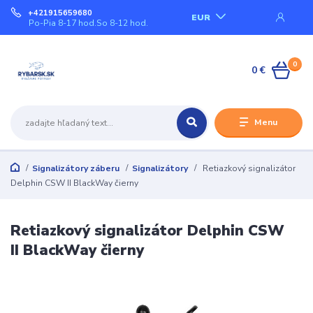
+421915659680
EUR
Po-Pia 8-17 hod.So 8-12 hod.
0
0 €
Menu
Signalizátory záberu
Signalizátory
Retiazkový signalizátor
Delphin CSW II BlackWay čierny
Retiazkový signalizátor Delphin CSW
II BlackWay čierny