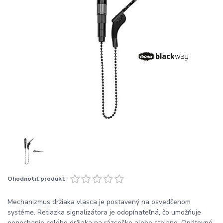
Ohodnotiť produkt
Mechanizmus držiaka vlasca je postavený na osvedčenom
systéme. Retiazka signalizátora je odopínateľná, čo umožňuje
ponechanie celého držiaka na rázsoške alebo stojane. Opätovné