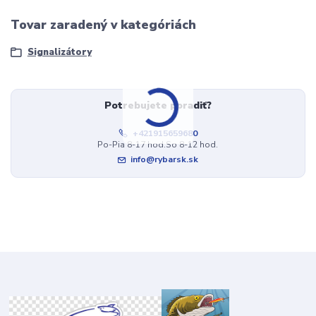
Tovar zaradený v kategóriách
Signalizátory
Potrebujete poradiť?
+421915659680
Po-Pia 8-17 hod.So 8-12 hod.
info@rybarsk.sk