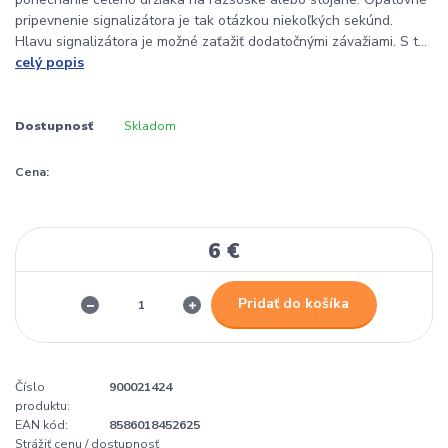
pripevnenie signalizátora je tak otázkou niekoľkých sekúnd.
Hlavu signalizátora je možné zaťažiť dodatočnými závažiami. S t...
celý popis
Dostupnosť
Skladom
Cena:
6 €
Pridať do košíka
Číslo
900021424
produktu:
EAN kód:
8586018452625
Strážiť cenu / dostupnosť