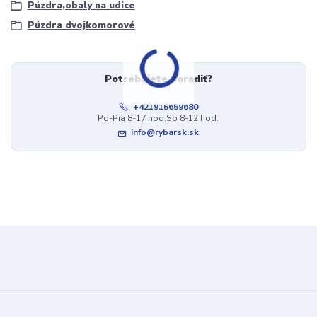
Púzdra,obaly na udice
Púzdra dvojkomorové
Potrebujete poradiť?
+421915659680
Po-Pia 8-17 hod.So 8-12 hod.
info@rybarsk.sk