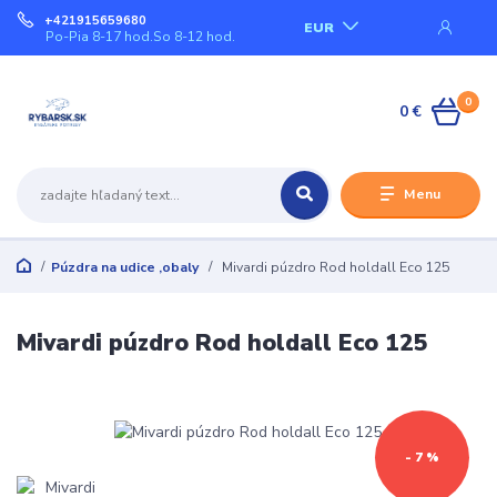
+421915659680
EUR
Po-Pia 8-17 hod.So 8-12 hod.
0
0 €
Menu
Púzdra na udice ,obaly
Mivardi púzdro Rod holdall Eco 125
Mivardi púzdro Rod holdall Eco 125
- 7 %