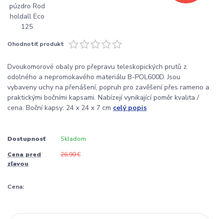
Ohodnotiť produkt
Dvoukomorové obaly pro přepravu teleskopických prutů z
odolného a nepromokavého materiálu B-POL600D. Jsou
vybaveny uchy na přenášení, popruh pro zavěšení přes rameno a
praktickými bočními kapsami. Nabízejí vynikající poměr kvalita /
cena. Boční kapsy: 24 x 24 x 7 cm
celý popis
Dostupnosť
Skladom
Cena pred
26,90 €
zľavou
Cena: