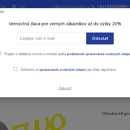
nky
Zákaznícka podpora
+421915659680
Viac
Vernostná zľava pre verných zákazníkov až do výšky 20%
Hľadať
Odoslať
ky
Prajem si odoberať novinky e-mailom podľa
Signalizátory záberu
podmienok spracovania osobných údaj
Kempingový sort
Súhlasím so
spracovaním osobných údajov
pre účely registrácie.
Zatvoriť
Ohodnotiť pr