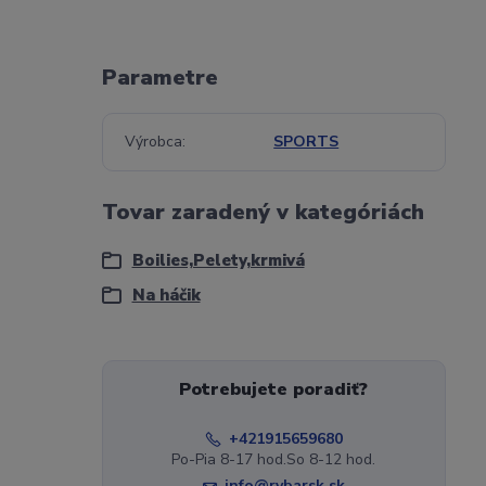
Parametre
Výrobca
SPORTS
Tovar zaradený v kategóriách
Boilies,Pelety,krmivá
Na háčik
Potrebujete poradiť?
+421915659680
Po-Pia 8-17 hod.So 8-12 hod.
info@rybarsk.sk