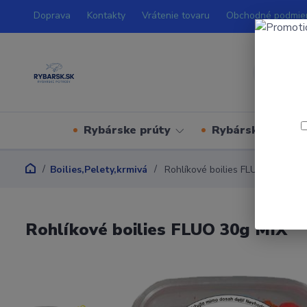
Doprava
Kontakty
Vrátenie tovaru
Obchodné podmie
Rybárske prúty
Rybárske navijá
Boilies,Pelety,krmivá
Rohlíkové boilies FLUO 30g MIX
Rohlíkové boilies FLUO 30g MIX