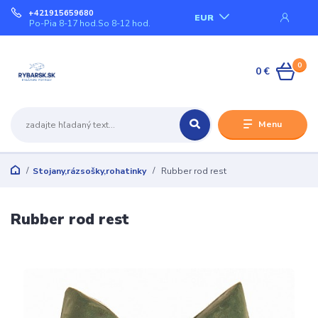
+421915659680
EUR
Po-Pia 8-17 hod.So 8-12 hod.
0
0 €
Menu
Stojany,rázsošky,rohatinky
Rubber rod rest
Rubber rod rest