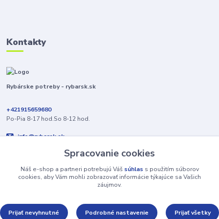
Kontakty
Rybárske potreby - rybarsk.sk
+421915659680
Po-Pia 8-17 hod.So 8-12 hod.
info@rybarsk.sk
Spracovanie cookies
Náš e-shop a partneri potrebujú Váš
súhlas
s použitím súborov
cookies, aby Vám mohli zobrazovať informácie týkajúce sa Vašich
záujmov.
Upravit sběr cookies.
Prijať nevyhnutné
Podrobné nastavenie
Prijať všetky