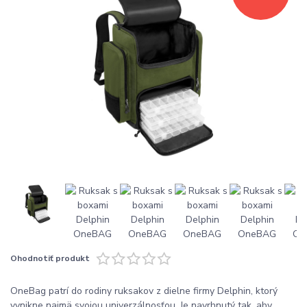
Ohodnotiť produkt
OneBag patrí do rodiny ruksakov z dielne firmy Delphin, ktorý
vynikne najmä svojou univerzálnosťou. Je navrhnutý tak, aby