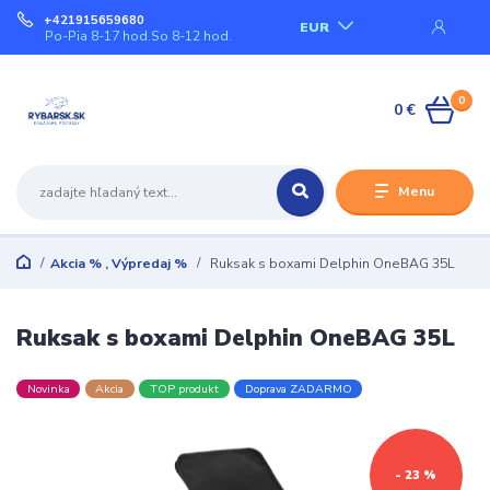
+421915659680
EUR
Po-Pia 8-17 hod.So 8-12 hod.
0
0 €
Menu
Akcia % , Výpredaj %
Ruksak s boxami Delphin OneBAG 35L
Ruksak s boxami Delphin OneBAG 35L
Novinka
Akcia
TOP produkt
Doprava ZADARMO
- 23 %