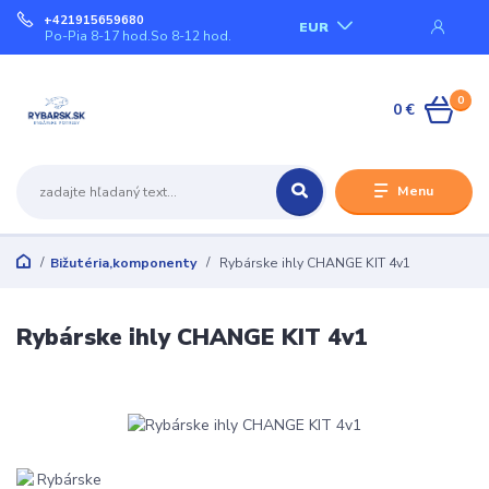
+421915659680
EUR
Po-Pia 8-17 hod.So 8-12 hod.
0
0 €
Menu
Bižutéria,komponenty
Rybárske ihly CHANGE KIT 4v1
Rybárske ihly CHANGE KIT 4v1