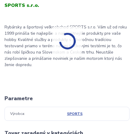
SPORTS s.r.o.
Rybársky a športový veľkoobchod SPORTS s.r.o. Vám už od roku
1999 prináša tie najlepšie a najkvalitnejšie produkty pre vaše
hobby. Kvalitné služby a produkty s dlhoročnou tradíciou
testované priamo v teréne našimi špičkovými testérmi je to, čo
nás robí špičkou na Slovenskom a Českom trhu. Neustále
zlepšovanie a prinášanie noviniek je našim motorom ktorý nás
ženie dopredu.
Parametre
Výrobca
SPORTS
Tovar zaradený v kategóriách