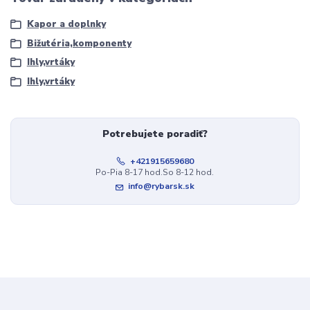
Kapor a doplnky
Bižutéria,komponenty
Ihly,vrtáky
Ihly,vrtáky
Potrebujete poradiť?
+421915659680
Po-Pia 8-17 hod.So 8-12 hod.
info@rybarsk.sk