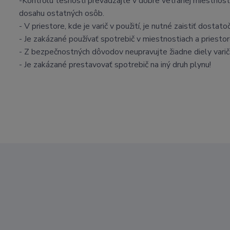
-Kontrolu tesnosti prevádzajte v dobre vetranej miestnosti
dosahu ostatných osôb.
- V priestore, kde je varič v použití, je nutné zaistiť dostato
- Je zakázané používať spotrebič v miestnostiach a priesto
- Z bezpečnostných dôvodov neupravujte žiadne diely varič
- Je zakázané prestavovať spotrebič na iný druh plynu!