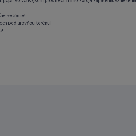
, popr. vo vonkajšom prostredí, mimo zdroja zapálenia/vznieteni
čné vetranie!
roch pod úrovňou terénu!
a!