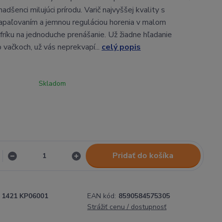
nadšenci milujúci prírodu. Varič najvyššej kvality s
apaľovaním a jemnou reguláciou horenia v malom
fríku na jednoduche prenášanie. Už žiadne hľadanie
 vačkoch, už vás neprekvapí...
celý popis
Skladom
Pridať do košíka
1421 KP06001
EAN kód:
8590584575305
Strážiť cenu / dostupnosť