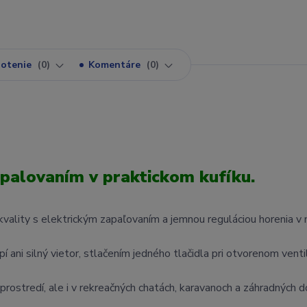
otenie
0
Komentáre
0
palovaním v praktickom kufíku.
ej kvality s elektrickým zapaľovaním a jemnou reguláciou horenia 
 ani silný vietor, stlačením jedného tlačidla pri otvorenom venti
 prostredí, ale i v rekreačných chatách, karavanoch a záhradných