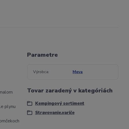
Parametre
Výrobca
Meva
Tovar zaradený v kategóriách
v malom
Kempingový sortiment
le plynu
Stravovanie.variče
 domčekoch