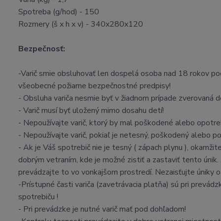
Spotreba (g/hod) - 150
Rozmery (š x h x v) - 340x280x120
Bezpečnosť:
-Varič smie obsluhovať len dospelá osoba nad 18 rokov pod
všeobecné požiarne bezpečnostné predpisy!
- Obsluha variča nesmie byť v žiadnom prípade zverovaná 
- Varič musí byť uložený mimo dosahu detí!
- Nepoužívajte varič, ktorý by mal poškodené alebo opotr
- Nepoužívajte varič, pokiaľ je netesný, poškodený alebo po
- Ak je Váš spotrebič nie je tesný ( zápach plynu ), okamž
dobrým vetraním, kde je možné zistiť a zastaviť tento únik.
prevádzajte to vo vonkajšom prostredí. Nezaisťujte úniky
-Prístupné časti variča (zavetrávacia platňa) sú pri prevá
spotrebiču !
- Pri prevádzke je nutné varič mať pod dohľadom!