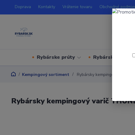
Doprava
Kontakty
Vrátenie tovaru
Obchodné podmie
Rybárske prúty
Rybárske navijá
Kempingový sortiment
Rybársky kempingový varič T
Rybársky kempingový varič THUND