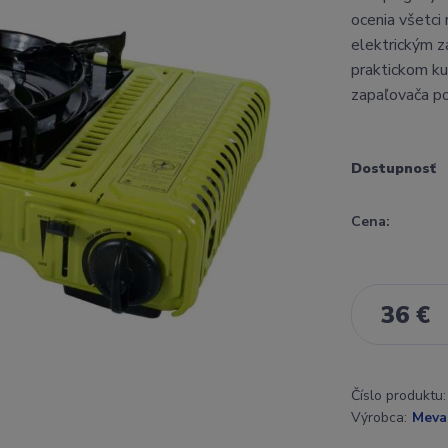
ocenia všetci 
elektrickým z
praktickom ku
zapaľovača po
Dostupnosť
Cena:
36 €
Číslo produktu:
Výrobca:
Meva