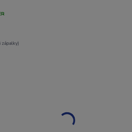
ER
i zápalky)