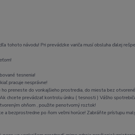
ľa tohoto návodu! Pri prevádzke variča musí obsluha ďalej rešp
deťom!
ebované tesnenia!
kiaľ pracuje nesprávne!
ite ho preneste do vonkajšieho prostredia, do miesta bez otvoren
 Ak chcete prevádzať kontrolu úniku ( tesnosti ) Vášho spotrebič
 otvoreným ohňom , použite penotvorný roztok!
dzke a bezprostredne po ňom veľmi horúce! Zabráňte prístupu malý