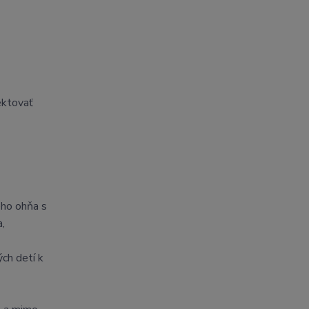
ektovať
ého ohňa s
a,
ch detí k