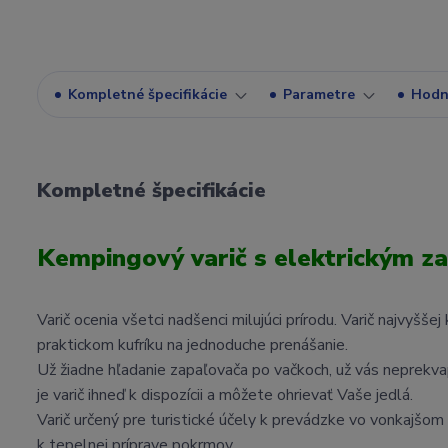
Kompletné špecifikácie
Parametre
Hodn
Kompletné špecifikácie
Kempingový varič s elektrickým za
Varič ocenia všetci nadšenci milujúci prírodu. Varič najvyšš
praktickom kufríku na jednoduche prenášanie.
Už žiadne hľadanie zapaľovača po vačkoch, už vás neprekvapí
je varič ihneď k dispozícii a môžete ohrievať Vaše jedlá.
Varič určený pre turistické účely k prevádzke vo vonkajšom
k tepelnej príprave pokrmov.