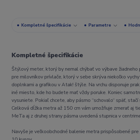
Kompletné špecifikácie
Parametre
Hodn
Kompletné špecifikácie
Štýlový meter, ktorý by nemal chýbať vo výbave žiadneho p
pre milovníkov prívlače, ktorý v sebe skrýva niekoľko vyc
doplnkami a grafikou v Atak! štýle. Na vrchu disponuje prak
iné miesto, kde ho budete mať vždy poruke. Koniec samot
vysuniete. Pokiaľ chcete, aby pásmo “schovalo“ späť, stačí s
Celková dĺžka metra až 150 cm vám umožňuje zmerať aj tie 
MeTa aj z druhej strany pásma uvedená stupnica v centrime
Navyše je veľkoobchodné balenie metra prispôsobené pre ľa
10 kusov.