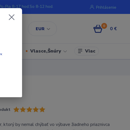
Po-Pia 8-17 hod.So 8-12 hod.
Prihlásenie
0
0 €
EUR
Viac
iment
Vlasce,Šnúry
ov
.
odukt
, ktorý by nemal chýbať vo výbave žiadneho priaznivca