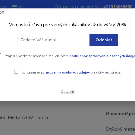
nky
Zákaznícka podpora
+421915659680
Viac
Vernostná zľava pre verných zákazníkov až do výšky 20%
Hľadať
Odoslať
ky
Signalizátory záberu
Kempingový sort
Prajem si odoberať novinky e-mailom podľa
podmienok spracovania osobných údaj
! 150cm
Súhlasím so
spracovaním osobných údajov
pre účely registrácie.
Zatvoriť
k! 150cm
Ohodnotiť pr
Štýlový meter