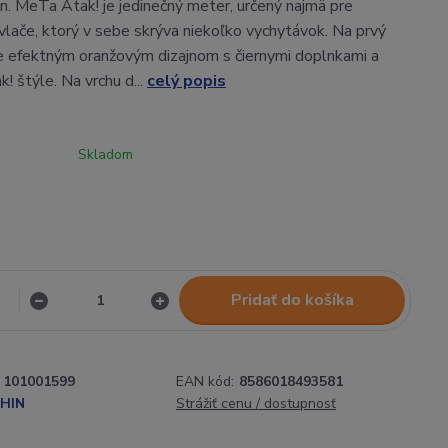
n. MeTa Atak! je jedinečný meter, určený najmä pre
ívlače, ktorý v sebe skrýva niekoľko vychytávok. Na prvý
 efektným oranžovým dizajnom s čiernymi doplnkami a
k! štýle. Na vrchu d...
celý popis
Skladom
Pridať do košíka
101001599
EAN kód:
8586018493581
HIN
Strážiť cenu / dostupnosť