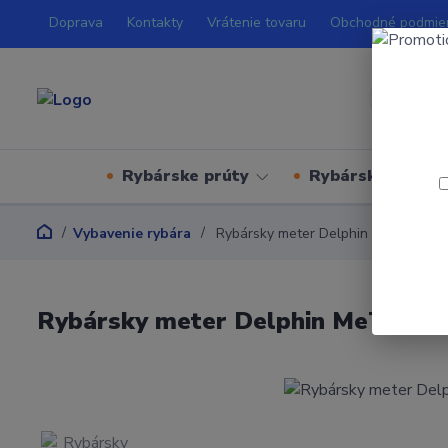
Doprava
Kontakty
Vrátenie tovaru
Obchodné podmie
Rybárske prúty
Rybárske navijá
Vybavenie rybára
Rybársky meter Delphin MeTa Atak
Rybársky meter Delphin MeTa Ata