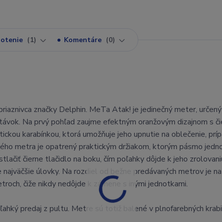
otenie
1
Komentáre
0
riaznivca značky Delphin. MeTa Atak! je jedinečný meter, určen
hytávok. Na prvý pohľad zaujme efektným oranžovým dizajnom s č
tickou karabínkou, ktorá umožňuje jeho upnutie na oblečenie, prí
ného metra je opatrený praktickým držiakom, ktorým pásmo jedn
tlačiť čierne tlačidlo na boku, čím poľahky dôjde k jeho zrolovani
najväčšie úlovky. Na rozdiel od bežne predávaných metrov je na
troch, čiže nikdy nedôjde k zámene s inými jednotkami.
hký predaj z pultu. Metre sú totiž balené v plnofarebných krabi