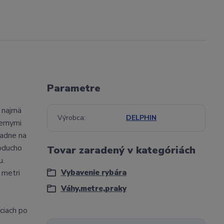
Parametre
ý najmä
Výrobca
DELPHIN
iernymi
padne na
oducho
Tovar zaradený v kategóriách
u.
 metri
Vybavenie rybára
Váhy,metre,praky
ciach po