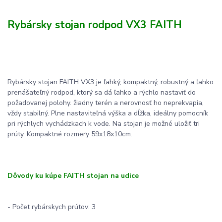
Rybársky stojan rodpod VX3 FAITH
Rybársky stojan FAITH VX3 je ľahký, kompaktný, robustný a ľahko
prenášateľný rodpod, ktorý sa dá ľahko a rýchlo nastaviť do
požadovanej polohy. žiadny terén a nerovnosť ho neprekvapia,
vždy stabilný. Plne nastaviteľná výška a dĺžka, ideálny pomocník
pri rýchlych vychádzkach k vode. Na stojan je možné uložiť tri
prúty. Kompaktné rozmery 59x18x10cm.
Dôvody ku kúpe FAITH stojan na udice
- Počet rybárskych prútov: 3