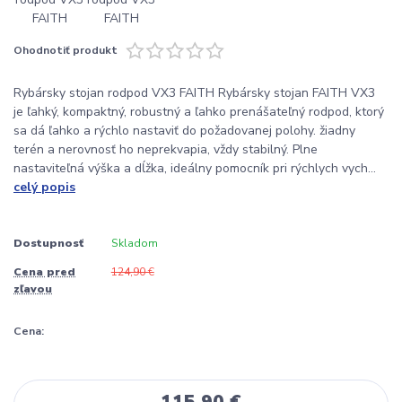
Ohodnotiť produkt
Rybársky stojan rodpod VX3 FAITH Rybársky stojan FAITH VX3
je ľahký, kompaktný, robustný a ľahko prenášateľný rodpod, ktorý
sa dá ľahko a rýchlo nastaviť do požadovanej polohy. žiadny
terén a nerovnosť ho neprekvapia, vždy stabilný. Plne
nastaviteľná výška a dĺžka, ideálny pomocník pri rýchlych vych...
celý popis
Dostupnosť
Skladom
Cena pred
124,90 €
zľavou
Cena:
115,90 €