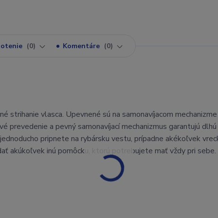
otenie
0
Komentáre
0
dlné strihanie vlasca. Upevnené sú na samonavíjacom mechanizme (
ové prevedenie a pevný samonavíjací mechanizmus garantujú dlhú
ednoducho pripnete na rybársku vestu, prípadne akékoľvek vreck
dať akúkoľvek inú pomôcku, ktorú potrebujete mať vždy pri sebe.