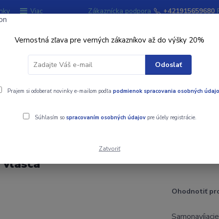
nky
Zákaznícka podpora
+421915659680
Viac
Vernostná zľava pre verných zákazníkov až do výšky 20%
Hľadať
Odoslať
ky
Prajem si odoberať novinky e-mailom podľa
Signalizátory záberu
podmienok spracovania osobných údaj
Kempingový sort
Súhlasím so
spracovaním osobných údajov
pre účely registrácie.
vlasca
Zatvoriť
 vlasca
Ohodnotiť pr
Samonavíjacie 