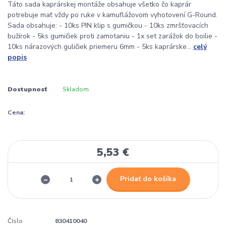
Táto sada kaprárskej montáže obsahuje všetko čo kaprár
potrebuje mať vždy po ruke v kamuflážovom vyhotovení G-Round.
Sada obsahuje: - 10ks PIN klip s gumičkou - 10ks zmršťovacích
bužírok - 5ks gumičiek proti zamotaniu - 1x set zarážok do boilie -
10ks nárazových guličiek priemeru 6mm - 5ks kaprárske...
celý
popis
Dostupnosť
Skladom
Cena:
5,53 €
Pridať do košíka
Číslo
830410040