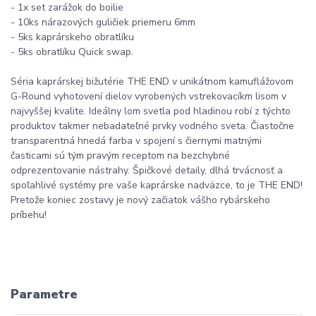
- 1x set zarážok do boilie
- 10ks nárazových guličiek priemeru 6mm
- 5ks kaprárskeho obratlíku
- 5ks obratlíku Quick swap.
Séria kaprárskej bižutérie THE END v unikátnom kamuflážovom
G-Round vyhotovení dielov vyrobených vstrekovacíkm lisom v
najvyššej kvalite. Ideálny lom svetla pod hladinou robí z týchto
produktov takmer nebadateľné prvky vodného sveta. Čiastočne
transparentná hnedá farba v spojení s čiernymi matnými
časticami sú tým pravým receptom na bezchybné
odprezentovanie nástrahy. Špičkové detaily, dlhá trvácnosť a
spoľahlivé systémy pre vaše kaprárske nadväzce, to je THE END!
Pretože koniec zostavy je nový začiatok vášho rybárskeho
príbehu!
Parametre