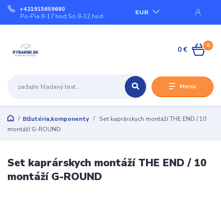
+421915659680
EUR
Po-Pia 8-17 hod.So 8-12 hod.
0
0 €
Menu
Bižutéria,komponenty
Set kaprárskych montáží THE END / 10
montáží G-ROUND
Set kaprárskych montáží THE END / 10
montáží G-ROUND