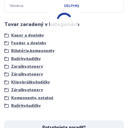
Výrobca
DELPHIN
Tovar zaradený v kategóriách
Kapor a doplnky
Feeder a doplnky
Bižutéria,komponenty
Bužírky,hadičky
Zaražky,stopery
Záražky,stopery
Klipy,krúžky.hadičky
Záražky,stopery
Komponenty, ostatné
Bužírky,hadičky
Potrebujete poradiť?