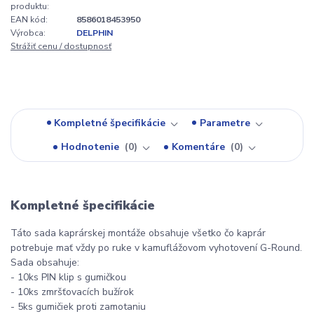
produktu:
EAN kód:
8586018453950
Výrobca:
DELPHIN
Strážiť cenu / dostupnosť
Kompletné špecifikácie
Parametre
Hodnotenie
0
Komentáre
0
Kompletné špecifikácie
Táto sada kaprárskej montáže obsahuje všetko čo kaprár
potrebuje mať vždy po ruke v kamuflážovom vyhotovení G-Round.
Sada obsahuje:
- 10ks PIN klip s gumičkou
- 10ks zmršťovacích bužírok
- 5ks gumičiek proti zamotaniu